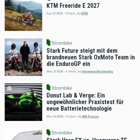
KTM Freeride E 2027
Apr 03 2026 - 7:01pm
,
by
KTM
Strombike
Stark Future steigt mit dem
brandneuen Stark OxMoto Team in
die EnduroGP ein
Mar 27 2026 - 6:19am
,
by
Hermann Klosterwitz
Strombike
Donut Lab & Verge: Ein
ungewöhnlicher Praxistest für
neue Batterietechnologie
Mar 02 2026 - 5:51pm
,
by
MR Presse
Strombike