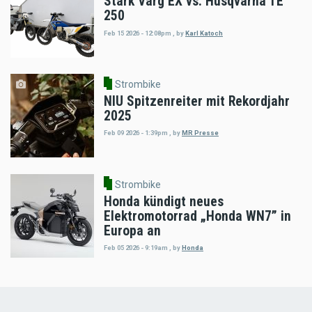
Stark Varg EX vs. Husqvarna TE
250
Feb 15 2026 - 12:08pm
,
by
Karl Katoch
Strombike
NIU Spitzenreiter mit Rekordjahr
2025
Feb 09 2026 - 1:39pm
,
by
MR Presse
Strombike
Honda kündigt neues
Elektromotorrad „Honda WN7” in
Europa an
Feb 05 2026 - 9:19am
,
by
Honda