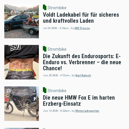
Strombike
Voldt Ladekabel für für sicheres
und kraftvolles Laden
Jul 05 2026 - 3:39pm
,
by
MR Presse
Strombike
Die Zukunft des Endurosports: E-
Enduro vs. Verbrenner – die neue
Chance!
Jun 20 2026 - 9:55am
,
by
Karl Katoch
Strombike
Die neue HMW Fox E im harten
Erzberg-Einsatz
Jun 16 2026 - 8:22am
,
by
Motorradreporter