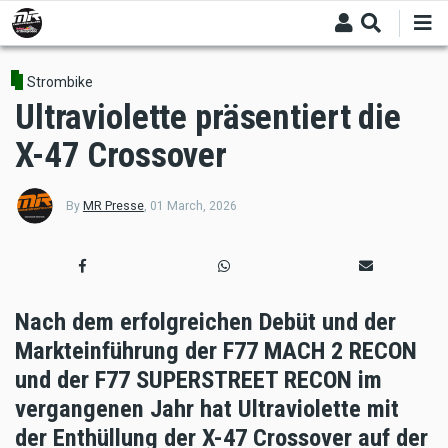
Skip
to
main
content
Strombike
Ultraviolette präsentiert die
X-47 Crossover
By
MR Presse
,
01 March, 2026
Nach dem erfolgreichen Debüt und der
Markteinführung der F77 MACH 2 RECON
und der F77 SUPERSTREET RECON im
vergangenen Jahr hat Ultraviolette mit
der Enthüllung der X-47 Crossover auf der