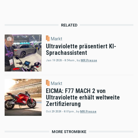
RELATED
Markt
Ultraviolette präsentiert KI-
Sprachassistent
Jan 19 2026 - 8:54am
,
by
MR Presse
Markt
EICMA: F77 MACH 2 von
Ultraviolette erhält weltweite
Zertifizierung
Oct 29 2024 - 8:01pm
,
by
MR Presse
MORE STROMBIKE