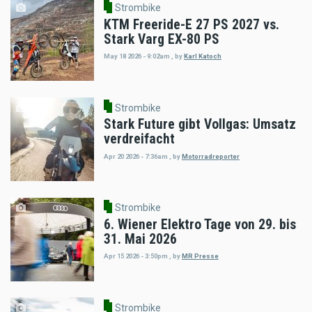
Strombike
KTM Freeride-E 27 PS 2027 vs.
Stark Varg EX-80 PS
May 18 2026 - 9:02am
,
by
Karl Katoch
Strombike
Stark Future gibt Vollgas: Umsatz
verdreifacht
Apr 20 2026 - 7:36am
,
by
Motorradreporter
Strombike
6. Wiener Elektro Tage von 29. bis
31. Mai 2026
Apr 15 2026 - 3:50pm
,
by
MR Presse
Strombike