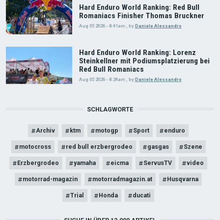
Hard Enduro World Ranking: Red Bull
Romaniacs Finisher Thomas Bruckner
Aug 05 2026 - 8:41am
,
by
Daniele Alessandro
Hard Enduro World Ranking: Lorenz
Steinkellner mit Podiumsplatzierung bei
Red Bull Romaniacs
Aug 05 2026 - 8:24am
,
by
Daniele Alessandro
SCHLAGWORTE
Archiv
ktm
motogp
Sport
enduro
motocross
red bull erzbergrodeo
gasgas
Szene
Erzbergrodeo
yamaha
eicma
ServusTV
video
motorrad-magazin
motorradmagazin.at
Husqvarna
Trial
Honda
ducati