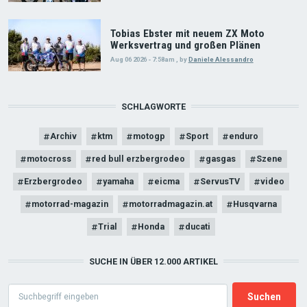
Tobias Ebster mit neuem ZX Moto
Werksvertrag und großen Plänen
Aug 06 2026 - 7:58am
,
by
Daniele Alessandro
SCHLAGWORTE
Archiv
ktm
motogp
Sport
enduro
motocross
red bull erzbergrodeo
gasgas
Szene
Erzbergrodeo
yamaha
eicma
ServusTV
video
motorrad-magazin
motorradmagazin.at
Husqvarna
Trial
Honda
ducati
SUCHE IN ÜBER 12.000 ARTIKEL
Search