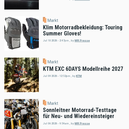
Markt
Klim Motorradbekleidung: Touring
Summer Gloves!
Jul 10 2026 - 2:47pm
,
by
MR Presse
Markt
KTM EXC 6DAYS Modellreihe 2027
Jul 09 2026 - 12:52pm
,
by
KTM
Markt
Sonnleitner Motorrad-Testtage
für Neu- und Wiedereinsteiger
Jul 06 2026 - 9:54am
,
by
MR Presse