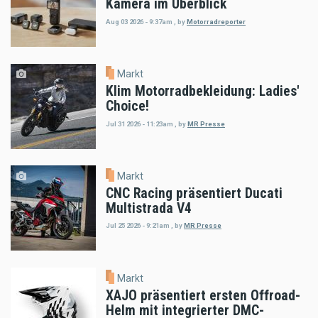
Kamera im Überblick
Aug 03 2026 - 9:37am
,
by
Motorradreporter
Markt
Klim Motorradbekleidung: Ladies'
Choice!
Jul 31 2026 - 11:23am
,
by
MR Presse
Markt
CNC Racing präsentiert Ducati
Multistrada V4
Jul 25 2026 - 9:21am
,
by
MR Presse
Markt
XAJO präsentiert ersten Offroad-
Helm mit integrierter DMC-