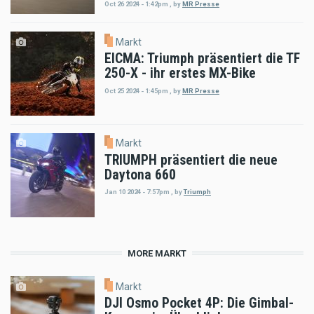
Oct 26 2024 - 1:42pm
,
by
MR Presse
Markt
EICMA: Triumph präsentiert die TF
250-X - ihr erstes MX-Bike
Oct 25 2024 - 1:45pm
,
by
MR Presse
Markt
TRIUMPH präsentiert die neue
Daytona 660
Jan 10 2024 - 7:57pm
,
by
Triumph
MORE MARKT
Markt
DJI Osmo Pocket 4P: Die Gimbal-