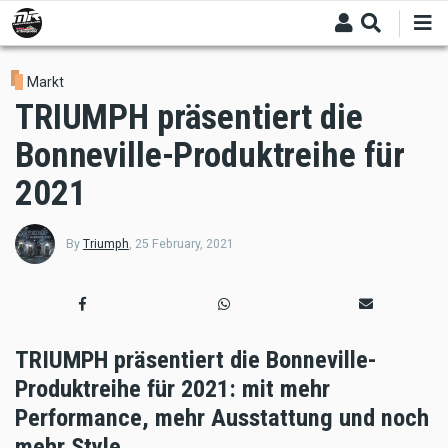
Skip
to
main
content
Markt
TRIUMPH präsentiert die
Bonneville-Produktreihe für
2021
By
Triumph
,
25 February, 2021
TRIUMPH präsentiert die Bonneville-
Produktreihe für 2021: mit mehr
Performance, mehr Ausstattung und noch
mehr Style.