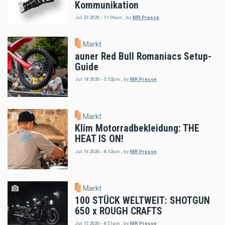
Kommunikation
Jul 23 2026 - 11:06am
,
by
MR Presse
Markt
auner Red Bull Romaniacs Setup-
Guide
Jul 18 2026 - 5:52pm
,
by
MR Presse
Markt
Klim Motorradbekleidung: THE
HEAT IS ON!
Jul 16 2026 - 8:52am
,
by
MR Presse
Markt
100 STÜCK WELTWEIT: SHOTGUN
650 x ROUGH CRAFTS
Jul 15 2026 - 8:51am
,
by
MR Presse