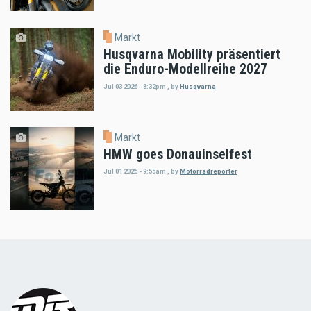
Markt
Husqvarna Mobility präsentiert
die Enduro-Modellreihe 2027
Jul 03 2026 - 8:32pm
,
by
Husqvarna
Markt
HMW goes Donauinselfest
Jul 01 2026 - 9:55am
,
by
Motorradreporter
Load
More