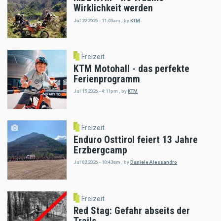
Wirklichkeit werden
Jul 22 2026 - 11:03am
,
by
KTM
Freizeit
KTM Motohall - das perfekte
Ferienprogramm
Jul 15 2026 - 4:11pm
,
by
KTM
Freizeit
Enduro Osttirol feiert 13 Jahre
Erzbergcamp
Jul 02 2026 - 10:43am
,
by
Daniele Alessandro
Freizeit
Red Stag: Gefahr abseits der