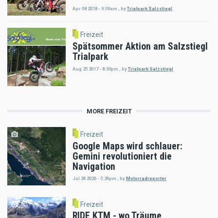
Apr 08 2018 - 9:09am
,
by
Trialpark Salzstiegl
Freizeit
Spätsommer Aktion am Salzstiegl
Trialpark
Aug 25 2017 - 8:30pm
,
by
Trialpark Salzstiegl
MORE FREIZEIT
Freizeit
Google Maps wird schlauer:
Gemini revolutioniert die
Navigation
Jul 24 2026 - 5:24pm
,
by
Motorradreporter
Freizeit
RIDE KTM - wo Träume