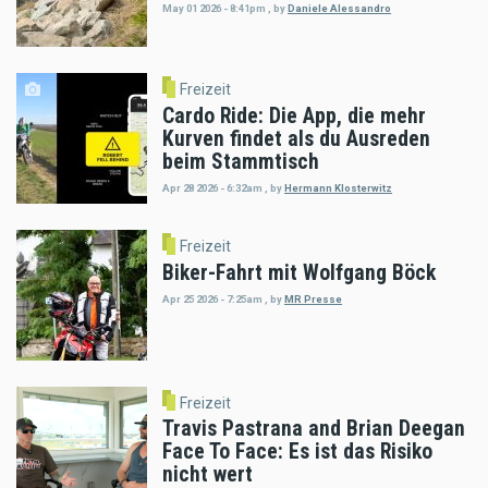
May 01 2026 - 8:41pm
,
by
Daniele Alessandro
Freizeit
Cardo Ride: Die App, die mehr
Kurven findet als du Ausreden
beim Stammtisch
Apr 28 2026 - 6:32am
,
by
Hermann Klosterwitz
Freizeit
Biker-Fahrt mit Wolfgang Böck
Apr 25 2026 - 7:25am
,
by
MR Presse
Freizeit
Travis Pastrana and Brian Deegan
Face To Face: Es ist das Risiko
nicht wert