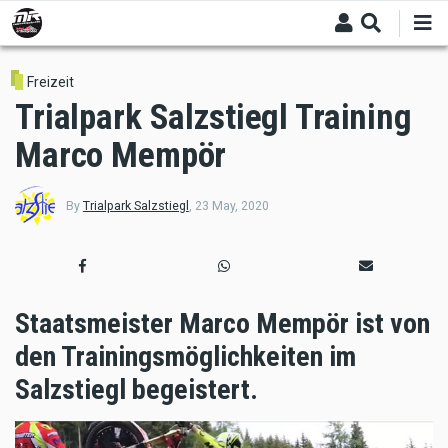
Skip
to
main
content
Freizeit
Trialpark Salzstiegl Training
Marco Mempör
By
Trialpark Salzstiegl
,
23 May, 2020
Staatsmeister Marco Mempör ist von
den Trainingsmöglichkeiten im
Salzstiegl begeistert.