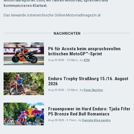
Motorradreporter.com, wir fahren Motorrad, sprechen und
kommunizieren Klartext.
Das leiwande österreichische Online-Motorradmagazin.at
NACHRICHTEN
P6 für Acosta beim anspruchsvollen
britischen MotoGP™-Sprint
Aug 09 2026 - 12:38pm
,
by
KTM
Enduro Trophy Straßburg 15./16. August
2026
Aug 09 2026 - 12:22pm
,
by
Peter Bachler
Frauenpower im Hard Enduro: Tjaša Fifer
P5 Bronze Red Bull Romaniacs
Aug 08 2026 - 9:19am
,
by
Daniele Alessandro