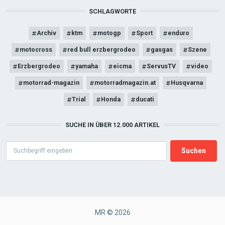
SCHLAGWORTE
Archiv
ktm
motogp
Sport
enduro
motocross
red bull erzbergrodeo
gasgas
Szene
Erzbergrodeo
yamaha
eicma
ServusTV
video
motorrad-magazin
motorradmagazin.at
Husqvarna
Trial
Honda
ducati
SUCHE IN ÜBER 12.000 ARTIKEL
Search
MR © 2026