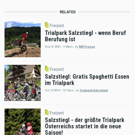
RELATED
Freizeit
Trialpark Salzstiegl - wenn Beruf
Berufung ist
Nov 21 2021 - 1:08pm
,
by
MR Presse
Freizeit
Salzstiegl: Gratis Spaghetti Essen
im Trialpark
Oct 10 2019 - 12:14pm
,
by
Trialpark Salzstiegl
Freizeit
Salzstiegl - der größte Trialpark
Österreichs startet in die neue
Saison!