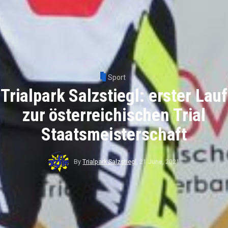
Sport
Trialpark Salzstiegl: erster Lauf
zur österreichischen Trial
Staatsmeisterschaft
By
Trialpark Salzstiegl
,
21 June, 2021