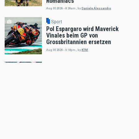
Romaniacs
Aug 05 2026 - 8:24am
,
by
Daniele Alessandro
Sport
Pol Espargaro wird Maverick
Vinales beim GP von
Grossbritannien ersetzen
Aug 04 2026 - 6:18pm
,
by
KTM
Sport
Enduro4Kids RedBullRing 2026
Nachbericht
Aug 04 2026 - 6:05pm
,
by
MR Presse
Sport
Podiumsplatz für Laengenfelder
beim anspruchsvollen MXGP von
Flandern
Aug 04 2026 - 5:47pm
,
by
KTM