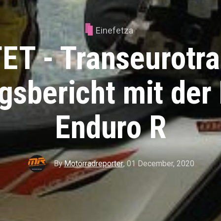
Einefetza
ET - Transeurotra
gsbericht mit de
Enduro R
By
Motorradreporter
,
01 December, 2020