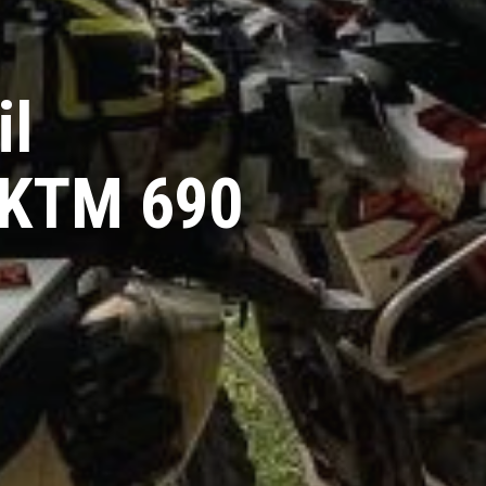
il
r KTM 690