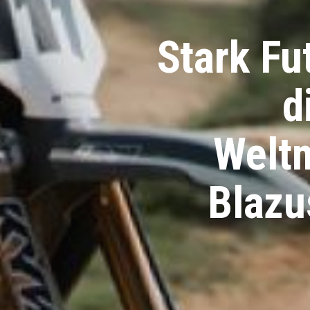
Stark Fu
d
Weltm
Blazu