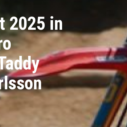
t 2025 in
ro
 Taddy
rlsson