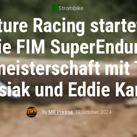
Strombike
ture Racing starte
ie FIM SuperEndu
eisterschaft mit
siak und Eddie Ka
By
MR Presse
,
19 October, 2024