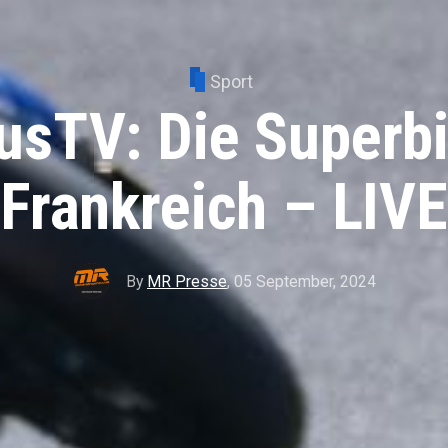
Sport
usTV: Die Superbi
Frankreich – LIVE
By
MR Presse
,
05 September, 2024