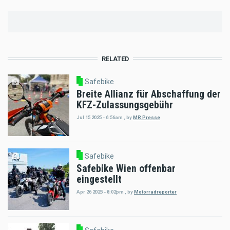
RELATED
Safebike
Breite Allianz für Abschaffung der
KFZ-Zulassungsgebühr
Jul 15 2025 - 6:56am
,
by
MR Presse
Safebike
Safebike Wien offenbar
eingestellt
Apr 26 2025 - 8:02pm
,
by
Motorradreporter