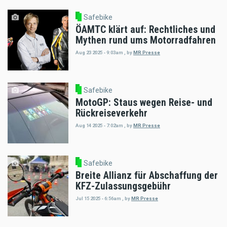
Safebike
ÖAMTC klärt auf: Rechtliches und
Mythen rund ums Motorradfahren
Aug 23 2025 - 9:03am
,
by
MR Presse
Safebike
MotoGP: Staus wegen Reise- und
Rückreiseverkehr
Aug 14 2025 - 7:02am
,
by
MR Presse
Safebike
Breite Allianz für Abschaffung der
KFZ-Zulassungsgebühr
Jul 15 2025 - 6:56am
,
by
MR Presse