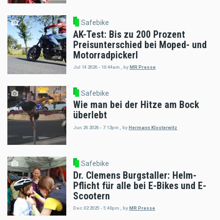
Safebike
AK-Test: Bis zu 200 Prozent
Preisunterschied bei Moped- und
Motorradpickerl
Jul 14 2026 - 10:44am
,
by
MR Presse
Safebike
Wie man bei der Hitze am Bock
überlebt
Jun 26 2026 - 7:12pm
,
by
Hermann Klosterwitz
Safebike
Dr. Clemens Burgstaller: Helm-
Pflicht für alle bei E-Bikes und E-
Scootern
Dec 02 2025 - 5:40pm
,
by
MR Presse