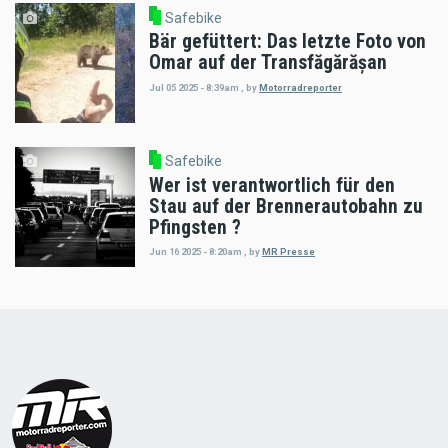
Safebike
Bär gefüttert: Das letzte Foto von
Omar auf der Transfăgărășan
Jul 05 2025 - 8:39am
,
by
Motorradreporter
Safebike
Wer ist verantwortlich für den
Stau auf der Brennerautobahn zu
Pfingsten ?
Jun 16 2025 - 8:20am
,
by
MR Presse
Load
More