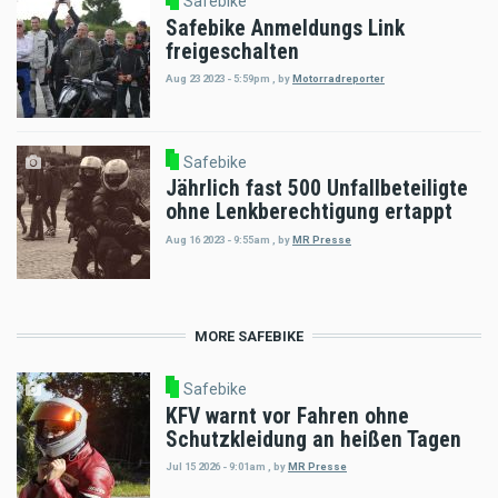
Safebike
Safebike Anmeldungs Link
freigeschalten
Aug 23 2023 - 5:59pm
,
by
Motorradreporter
Safebike
Jährlich fast 500 Unfallbeteiligte
ohne Lenkberechtigung ertappt
Aug 16 2023 - 9:55am
,
by
MR Presse
MORE SAFEBIKE
Safebike
KFV warnt vor Fahren ohne
Schutzkleidung an heißen Tagen
Jul 15 2026 - 9:01am
,
by
MR Presse