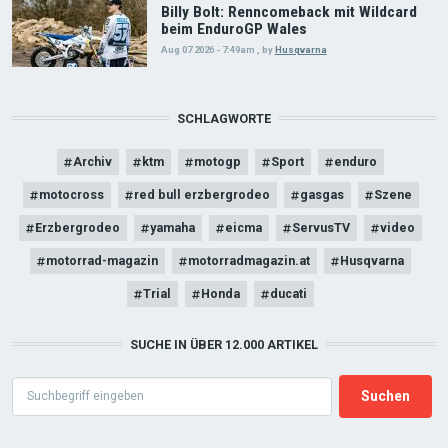
Billy Bolt: Renncomeback mit Wildcard
beim EnduroGP Wales
Aug 07 2026 - 7:49am
,
by
Husqvarna
SCHLAGWORTE
Archiv
ktm
motogp
Sport
enduro
motocross
red bull erzbergrodeo
gasgas
Szene
Erzbergrodeo
yamaha
eicma
ServusTV
video
motorrad-magazin
motorradmagazin.at
Husqvarna
Trial
Honda
ducati
SUCHE IN ÜBER 12.000 ARTIKEL
Search