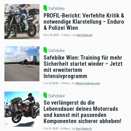
Safebike
PROFIL-Bericht: Verfehlte Kritik &
notwendige Klarstellung – Enduro
& Polizei Wien
Nov 25 2025 - 7:43pm
,
by
Karl Katoch
Safebike
Safebike Wien: Training für mehr
Sicherheit startet wieder – Jetzt
mit erweitertem
Intensivprogramm
Oct 02 2025 - 7:49am
,
by
Motorradreporter
Safebike
So verlängerst du die
Lebensdauer deines Motorrads
und kannst mit passenden
Komponenten sicherer abheben!
Oct 01 2025 - 4:48pm
,
by
Karl Katoch