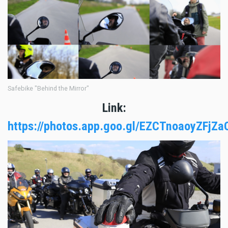
Safebike "Behind the Mirror"
Link:
https://photos.app.goo.gl/EZCTnoaoyZFjZa