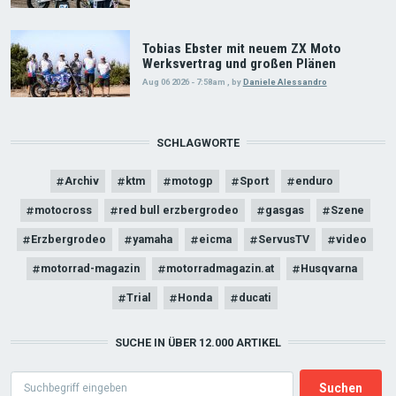
Tobias Ebster mit neuem ZX Moto
Werksvertrag und großen Plänen
Aug 06 2026 - 7:58am
,
by
Daniele Alessandro
SCHLAGWORTE
Archiv
ktm
motogp
Sport
enduro
motocross
red bull erzbergrodeo
gasgas
Szene
Erzbergrodeo
yamaha
eicma
ServusTV
video
motorrad-magazin
motorradmagazin.at
Husqvarna
Trial
Honda
ducati
SUCHE IN ÜBER 12.000 ARTIKEL
Search