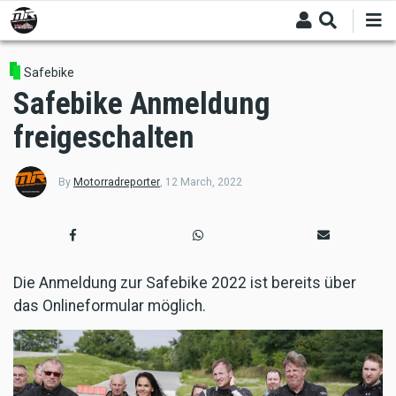
Skip
to
main
content
Safebike
Safebike Anmeldung
freigeschalten
By
Motorradreporter
,
12 March, 2022
Die Anmeldung zur Safebike 2022 ist bereits über
das Onlineformular möglich.