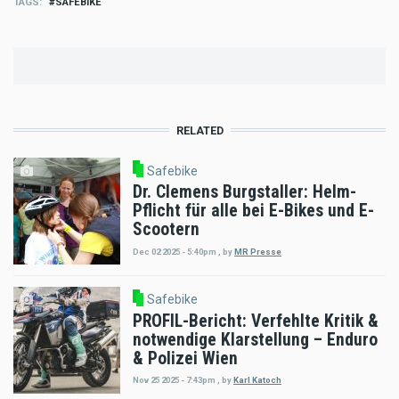
TAGS
SAFEBIKE
RELATED
Safebike
Dr. Clemens Burgstaller: Helm-
Pflicht für alle bei E-Bikes und E-
Scootern
Dec 02 2025 - 5:40pm
,
by
MR Presse
Safebike
PROFIL-Bericht: Verfehlte Kritik &
notwendige Klarstellung – Enduro
& Polizei Wien
Nov 25 2025 - 7:43pm
,
by
Karl Katoch