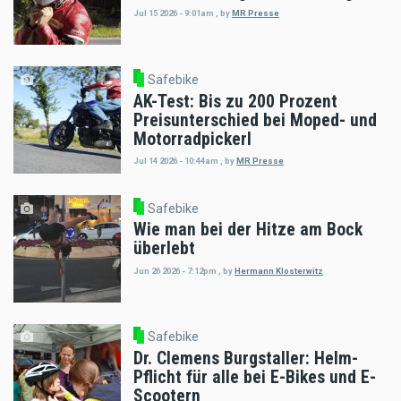
Jul 15 2026 - 9:01am
,
by
MR Presse
Safebike
AK-Test: Bis zu 200 Prozent
Preisunterschied bei Moped- und
Motorradpickerl
Jul 14 2026 - 10:44am
,
by
MR Presse
Safebike
Wie man bei der Hitze am Bock
überlebt
Jun 26 2026 - 7:12pm
,
by
Hermann Klosterwitz
Safebike
Dr. Clemens Burgstaller: Helm-
Pflicht für alle bei E-Bikes und E-
Scootern