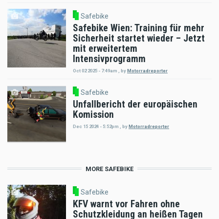
Safebike
Safebike Wien: Training für mehr
Sicherheit startet wieder – Jetzt
mit erweitertem
Intensivprogramm
Oct 02 2025 - 7:49am
,
by
Motorradreporter
Safebike
Unfallbericht der europäischen
Komission
Dec 15 2024 - 5:52pm
,
by
Motorradreporter
MORE SAFEBIKE
Safebike
KFV warnt vor Fahren ohne
Schutzkleidung an heißen Tagen