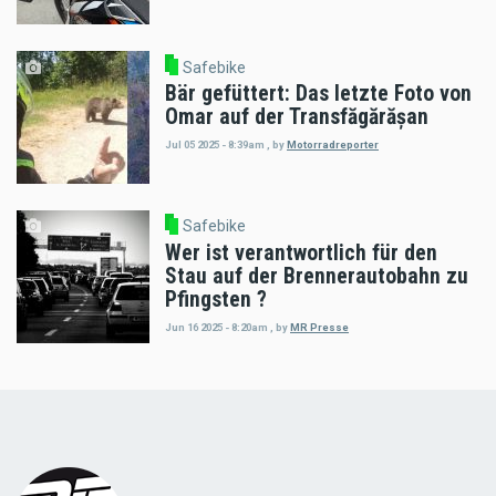
Safebike
Bär gefüttert: Das letzte Foto von
Omar auf der Transfăgărășan
Jul 05 2025 - 8:39am
,
by
Motorradreporter
Safebike
Wer ist verantwortlich für den
Stau auf der Brennerautobahn zu
Pfingsten ?
Jun 16 2025 - 8:20am
,
by
MR Presse
Load
More