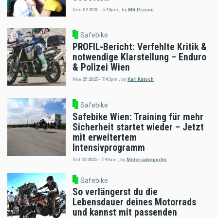
Dec 02 2025 - 5:40pm
,
by
MR Presse
Safebike
PROFIL-Bericht: Verfehlte Kritik &
notwendige Klarstellung – Enduro
& Polizei Wien
Nov 25 2025 - 7:43pm
,
by
Karl Katoch
Safebike
Safebike Wien: Training für mehr
Sicherheit startet wieder – Jetzt
mit erweitertem
Intensivprogramm
Oct 02 2025 - 7:49am
,
by
Motorradreporter
Safebike
So verlängerst du die
Lebensdauer deines Motorrads
und kannst mit passenden