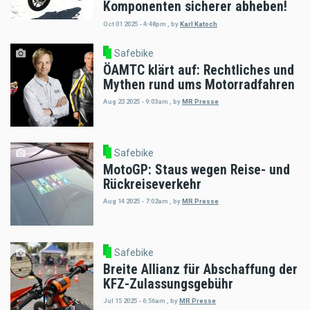
Komponenten sicherer abheben!
Oct 01 2025 - 4:48pm
,
by
Karl Katoch
Safebike
ÖAMTC klärt auf: Rechtliches und
Mythen rund ums Motorradfahren
Aug 23 2025 - 9:03am
,
by
MR Presse
Safebike
MotoGP: Staus wegen Reise- und
Rückreiseverkehr
Aug 14 2025 - 7:02am
,
by
MR Presse
Safebike
Breite Allianz für Abschaffung der
KFZ-Zulassungsgebühr
Jul 15 2025 - 6:56am
,
by
MR Presse