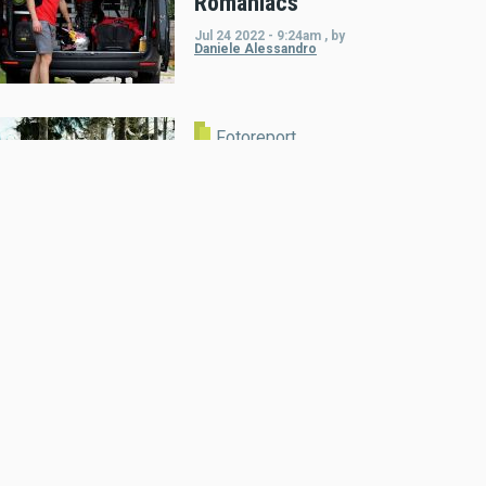
Romaniacs
Jul 24 2022 - 9:24am
,
by
Daniele Alessandro
Fotoreport
Weihnachtsfrau
Tjaša Fifer
Dec 25 2021 - 11:17am
,
by
MR
Presse