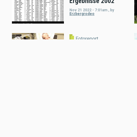
Ergebnisse 2002
Nov 21 2022 - 7:01am
,
by
Erzbergrodeo
Fotoreport
Fotoreporter: Bild
des Augenblicks
Jan 26 2022 - 9:10am
,
by
Motorradreporter