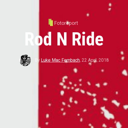
Fotoreport
Rod N Ride
By
Luke Mac Fernbach
,
22 April, 2018