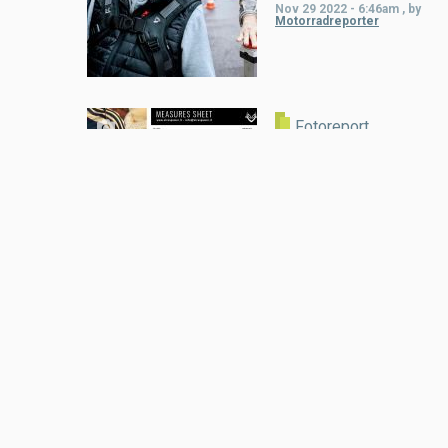
Nov 29 2022 - 6:46am
,
by
Motorradreporter
Fotoreport
MiniGP Austria: Die
erste Lederkombi
muss sitzen
Mar 07 2022 - 7:07pm
,
by
Motorradreporter
Load
More