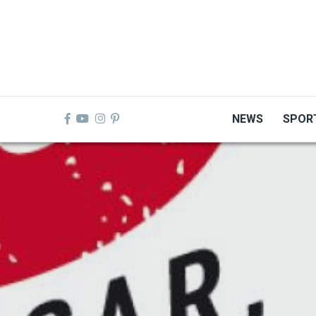
Skip
to
main
content
NEWS
SPOR