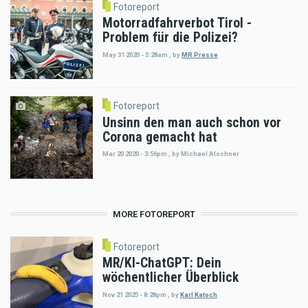
Fotoreport
Motorradfahrverbot Tirol -
Problem für die Polizei?
May 31 2020 - 5:28am
,
by
MR Presse
Fotoreport
Unsinn den man auch schon vor
Corona gemacht hat
Mar 20 2020 - 3:56pm
,
by
Michael Alschner
MORE FOTOREPORT
Fotoreport
MR/KI-ChatGPT: Dein
wöchentlicher Überblick
Nov 21 2025 - 8:28pm
,
by
Karl Katoch