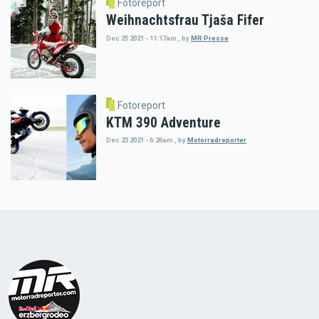
Fotoreport
Weihnachtsfrau Tjaša Fifer
Dec 25 2021 - 11:17am
,
by
MR Presse
Fotoreport
KTM 390 Adventure
Dec 23 2021 - 6:26am
,
by
Motorradreporter
Load
More