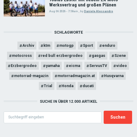
Werksvertrag und großen Plänen
Aug 06 2026 - 7:58am
,
by
Daniele Alessandro
SCHLAGWORTE
Archiv
ktm
motogp
Sport
enduro
motocross
red bull erzbergrodeo
gasgas
Szene
Erzbergrodeo
yamaha
eicma
ServusTV
video
motorrad-magazin
motorradmagazin.at
Husqvarna
Trial
Honda
ducati
SUCHE IN ÜBER 12.000 ARTIKEL
Search