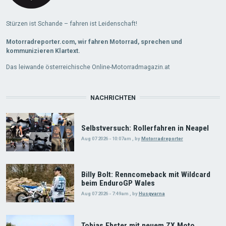
Stürzen ist Schande – fahren ist Leidenschaft!
Motorradreporter.com, wir fahren Motorrad, sprechen und
kommunizieren Klartext.
Das leiwande österreichische Online-Motorradmagazin.at
NACHRICHTEN
Selbstversuch: Rollerfahren in Neapel
Aug 07 2026 - 10:07am
,
by
Motorradreporter
Billy Bolt: Renncomeback mit Wildcard
beim EnduroGP Wales
Aug 07 2026 - 7:49am
,
by
Husqvarna
Tobias Ebster mit neuem ZX Moto