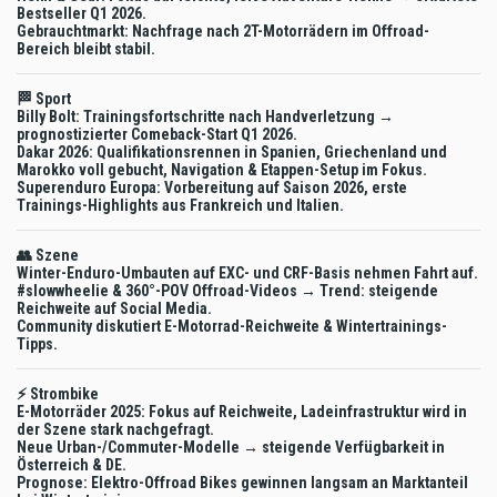
Bestseller Q1 2026.
Gebrauchtmarkt: Nachfrage nach 2T-Motorrädern im Offroad-
Bereich bleibt stabil.
🏁 Sport
Billy Bolt: Trainingsfortschritte nach Handverletzung →
prognostizierter Comeback-Start Q1 2026.
Dakar 2026: Qualifikationsrennen in Spanien, Griechenland und
Marokko voll gebucht, Navigation & Etappen-Setup im Fokus.
Superenduro Europa: Vorbereitung auf Saison 2026, erste
Trainings-Highlights aus Frankreich und Italien.
👥 Szene
Winter-Enduro-Umbauten auf EXC- und CRF-Basis nehmen Fahrt auf.
#slowwheelie & 360°-POV Offroad-Videos → Trend: steigende
Reichweite auf Social Media.
Community diskutiert E-Motorrad-Reichweite & Wintertrainings-
Tipps.
⚡ Strombike
E-Motorräder 2025: Fokus auf Reichweite, Ladeinfrastruktur wird in
der Szene stark nachgefragt.
Neue Urban-/Commuter-Modelle → steigende Verfügbarkeit in
Österreich & DE.
Prognose: Elektro-Offroad Bikes gewinnen langsam an Marktanteil