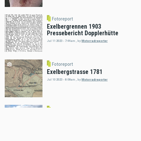
Fotoreport
Exelbergrennen 1903
Pressebericht Dopplerhütte
Jul 11 2023 - 7:44am
,
by
Motorradreporter
Fotoreport
Exelbergstrasse 1781
Jul 10 2023 - 8:08am
,
by
Motorradreporter
Fotoreport
Ducati Multistrada v4 Rally
Mar 22 2023 - 2:54pm
,
by
Motorradreporter