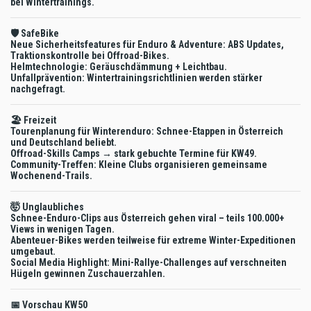
bei Wintertrainings.
🛡️ SafeBike
Neue Sicherheitsfeatures für Enduro & Adventure: ABS Updates,
Traktionskontrolle bei Offroad-Bikes.
Helmtechnologie: Geräuschdämmung + Leichtbau.
Unfallprävention: Wintertrainingsrichtlinien werden stärker
nachgefragt.
🏖️ Freizeit
Tourenplanung für Winterenduro: Schnee-Etappen in Österreich
und Deutschland beliebt.
Offroad-Skills Camps → stark gebuchte Termine für KW49.
Community-Treffen: Kleine Clubs organisieren gemeinsame
Wochenend-Trails.
🤯 Unglaubliches
Schnee-Enduro-Clips aus Österreich gehen viral – teils 100.000+
Views in wenigen Tagen.
Abenteuer-Bikes werden teilweise für extreme Winter-Expeditionen
umgebaut.
Social Media Highlight: Mini-Rallye-Challenges auf verschneiten
Hügeln gewinnen Zuschauerzahlen.
📅 Vorschau KW50