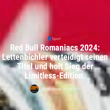
Sport
Red Bull Romaniacs 2024:
Lettenbichler verteidigt seinen
Titel und holt Sieg der
Limitless-Edition.
By
MR Presse
,
28 July, 2024