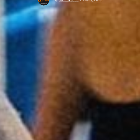
By
MR Presse
,
29 July, 2023