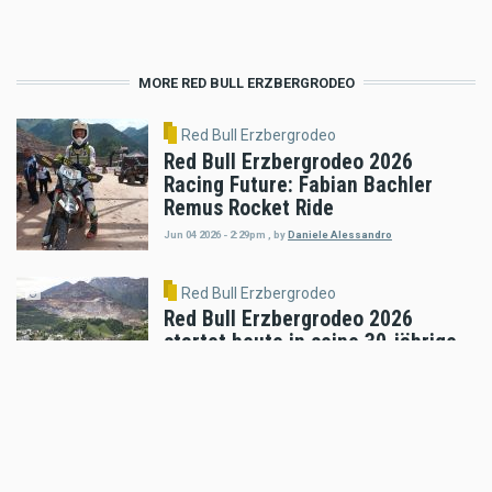
MORE RED BULL ERZBERGRODEO
Red Bull Erzbergrodeo
Red Bull Erzbergrodeo 2026
Racing Future: Fabian Bachler
Remus Rocket Ride
Jun 04 2026 - 2:29pm
,
by
Daniele Alessandro
Red Bull Erzbergrodeo
Red Bull Erzbergrodeo 2026
startet heute in seine 30-jährige
Jubiläumsausgabe!
Jun 03 2026 - 5:17am
,
by
Erzbergrodeo
Red Bull Erzbergrodeo
OBI - MACHER AREA: Burnout-