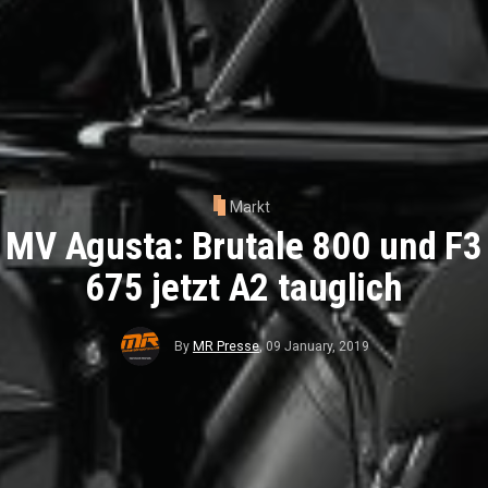
Markt
MV Agusta: Brutale 800 und F3
675 jetzt A2 tauglich
By
MR Presse
,
09 January, 2019