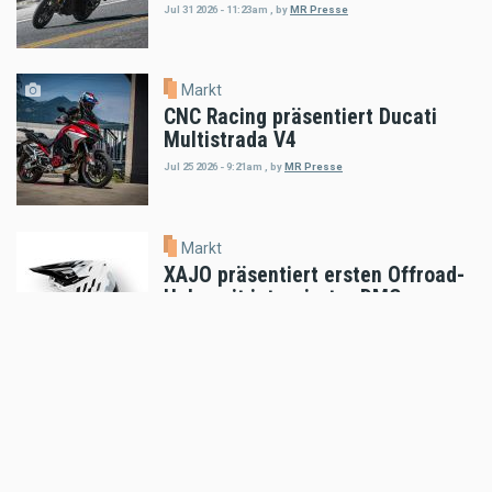
Jul 31 2026 - 11:23am
,
by
MR Presse
Markt
CNC Racing präsentiert Ducati
Multistrada V4
Jul 25 2026 - 9:21am
,
by
MR Presse
Markt
XAJO präsentiert ersten Offroad-
Helm mit integrierter DMC-
Kommunikation
Jul 23 2026 - 11:06am
,
by
MR Presse
Markt
auner Red Bull Romaniacs Setup-
Guide
Jul 18 2026 - 5:52pm
,
by
MR Presse