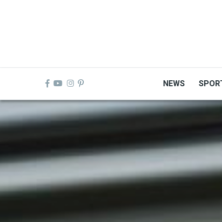
Skip
to
main
content
NEWS
SPOR