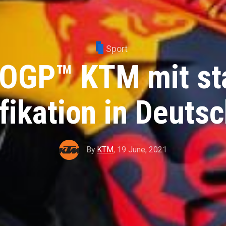
Sport
GP™ KTM mit st
fikation in Deuts
By
KTM
,
19 June, 2021