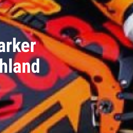
arker
chland