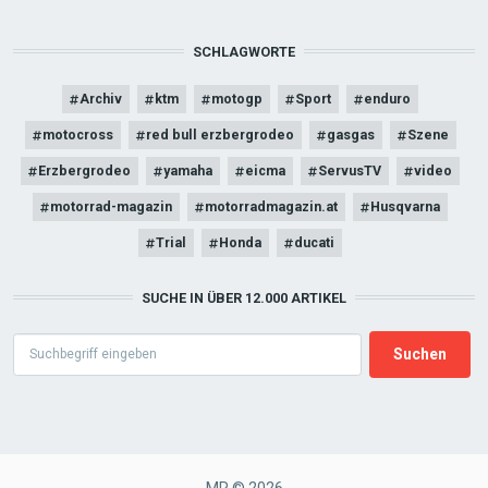
SCHLAGWORTE
Archiv
ktm
motogp
Sport
enduro
motocross
red bull erzbergrodeo
gasgas
Szene
Erzbergrodeo
yamaha
eicma
ServusTV
video
motorrad-magazin
motorradmagazin.at
Husqvarna
Trial
Honda
ducati
SUCHE IN ÜBER 12.000 ARTIKEL
Search