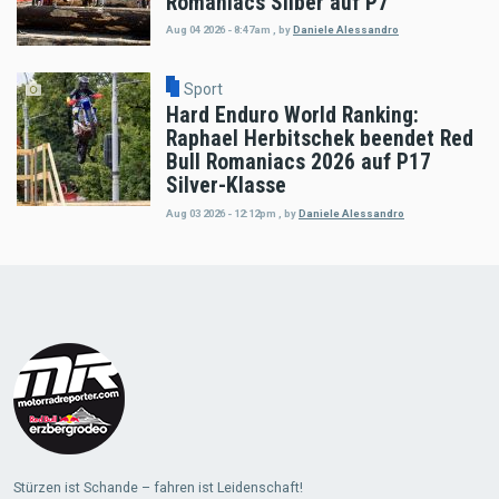
Romaniacs Silber auf P7
Aug 04 2026 - 8:47am
,
by
Daniele Alessandro
Sport
Hard Enduro World Ranking:
Raphael Herbitschek beendet Red
Bull Romaniacs 2026 auf P17
Silver-Klasse
Aug 03 2026 - 12:12pm
,
by
Daniele Alessandro
Load
More
Stürzen ist Schande – fahren ist Leidenschaft!