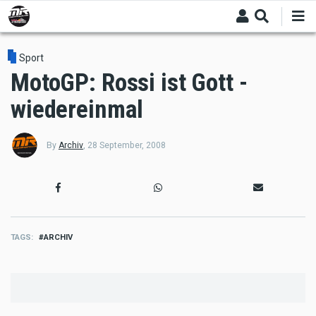
Skip
to
main
content
Sport
MotoGP: Rossi ist Gott -
wiedereinmal
By
Archiv
,
28 September, 2008
TAGS
ARCHIV