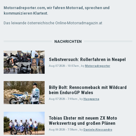
Motorradreporter.com, wir fahren Motorrad, sprechen und
kommunizieren Klartext.
Das leiwande österreichische Online-Motorradmagazin.at
NACHRICHTEN
Selbstversuch: Rollerfahren in Neapel
Aug 07 2026 - 10:07am
,
by
Motorradreporter
Billy Bolt: Renncomeback mit Wildcard
beim EnduroGP Wales
Aug 07 2026 - 7:49am
,
by
Husqvarna
Tobias Ebster mit neuem ZX Moto
Werksvertrag und großen Plänen
Aug 06 2026 - 7:58am
,
by
Daniele Alessandro