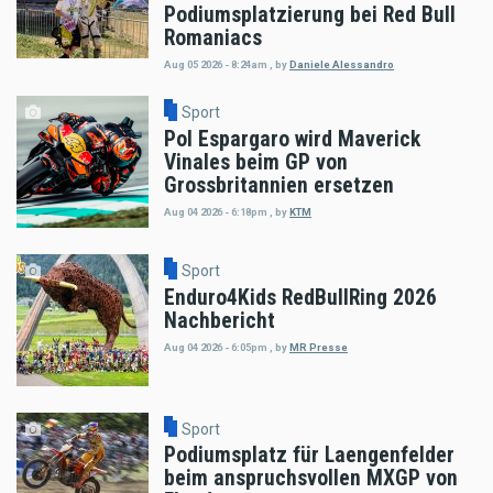
Podiumsplatzierung bei Red Bull
Romaniacs
Aug 05 2026 - 8:24am
,
by
Daniele Alessandro
Sport
Pol Espargaro wird Maverick
Vinales beim GP von
Grossbritannien ersetzen
Aug 04 2026 - 6:18pm
,
by
KTM
Sport
Enduro4Kids RedBullRing 2026
Nachbericht
Aug 04 2026 - 6:05pm
,
by
MR Presse
Sport
Podiumsplatz für Laengenfelder
beim anspruchsvollen MXGP von