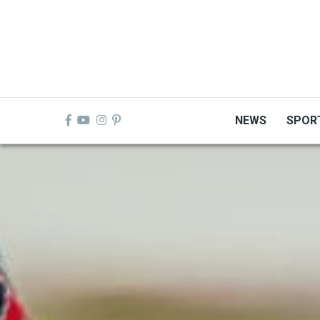
Skip
to
main
content
NEWS
SPOR