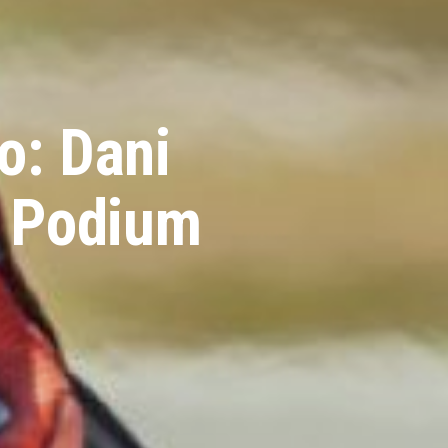
o: Dani
m Podium