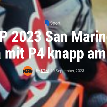
Sport
 2023 San Marin
 mit P4 knapp a
By
KTM
,
10 September, 2023