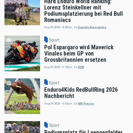
Hard Enduro World Ranking:
Lorenz Steinkellner mit
Podiumsplatzierung bei Red Bull
Romaniacs
Aug 05 2026 - 8:24am
,
by
Daniele Alessandro
Sport
Pol Espargaro wird Maverick
Vinales beim GP von
Grossbritannien ersetzen
Aug 04 2026 - 6:18pm
,
by
KTM
Sport
Enduro4Kids RedBullRing 2026
Nachbericht
Aug 04 2026 - 6:05pm
,
by
MR Presse
Sport
Podiumsplatz für Laengenfelder