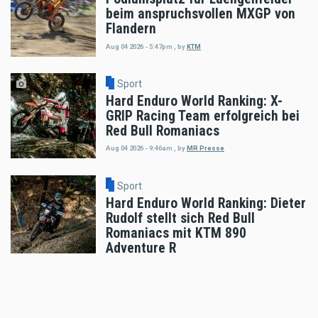
beim anspruchsvollen MXGP von
Flandern
Aug 04 2026 - 5:47pm
,
by
KTM
Sport
Hard Enduro World Ranking: X-
GRIP Racing Team erfolgreich bei
Red Bull Romaniacs
Aug 04 2026 - 9:46am
,
by
MR Presse
Sport
Hard Enduro World Ranking: Dieter
Rudolf stellt sich Red Bull
Romaniacs mit KTM 890
Adventure R
Aug 04 2026 - 9:15am
,
by
MR Presse
Sport
Hard Enduro World Ranking: Tim