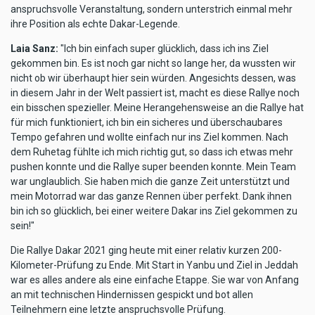
anspruchsvolle Veranstaltung, sondern unterstrich einmal mehr
ihre Position als echte Dakar-Legende.
Laia Sanz:
"Ich bin einfach super glücklich, dass ich ins Ziel
gekommen bin. Es ist noch gar nicht so lange her, da wussten wir
nicht ob wir überhaupt hier sein würden. Angesichts dessen, was
in diesem Jahr in der Welt passiert ist, macht es diese Rallye noch
ein bisschen spezieller. Meine Herangehensweise an die Rallye hat
für mich funktioniert, ich bin ein sicheres und überschaubares
Tempo gefahren und wollte einfach nur ins Ziel kommen. Nach
dem Ruhetag fühlte ich mich richtig gut, so dass ich etwas mehr
pushen konnte und die Rallye super beenden konnte. Mein Team
war unglaublich. Sie haben mich die ganze Zeit unterstützt und
mein Motorrad war das ganze Rennen über perfekt. Dank ihnen
bin ich so glücklich, bei einer weitere Dakar ins Ziel gekommen zu
sein!"
Die Rallye Dakar 2021 ging heute mit einer relativ kurzen 200-
Kilometer-Prüfung zu Ende. Mit Start in Yanbu und Ziel in Jeddah
war es alles andere als eine einfache Etappe. Sie war von Anfang
an mit technischen Hindernissen gespickt und bot allen
Teilnehmern eine letzte anspruchsvolle Prüfung.