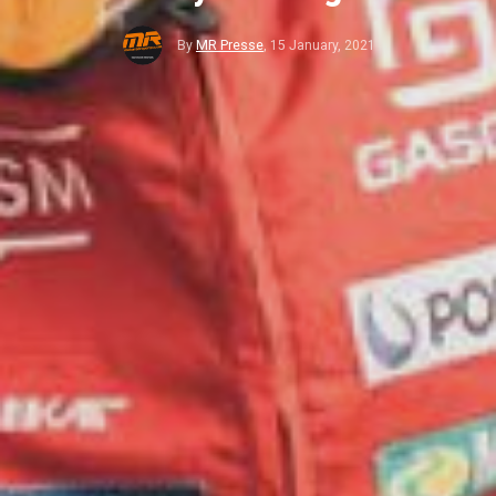
By
MR Presse
,
15 January, 2021