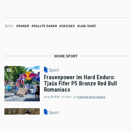
TAGS
DAKAR
RALLYE DAKAR
GASGAS
LAIA SANZ
MORE SPORT
Sport
Frauenpower im Hard Enduro:
Tjaša Fifer P5 Bronze Red Bull
Romaniacs
Aug 08 2026 - 9:19am
,
by
Daniele Alessandro
Sport
Billy Bolt: Renncomeback mit
Wildcard beim EnduroGP Wales