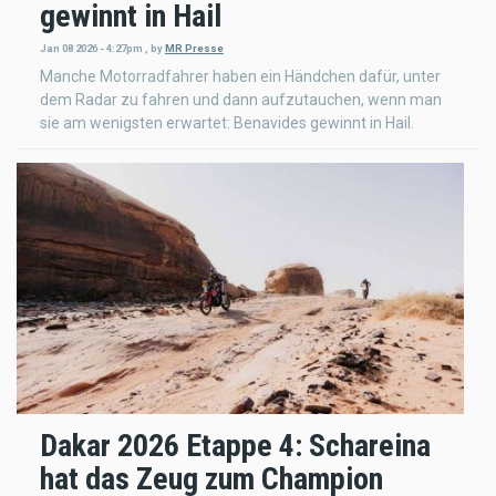
gewinnt in Hail
Jan 08 2026 - 4:27pm
,
by
MR Presse
Manche Motorradfahrer haben ein Händchen dafür, unter
dem Radar zu fahren und dann aufzutauchen, wenn man
sie am wenigsten erwartet: Benavides gewinnt in Hail.
Dakar 2026 Etappe 4: Schareina
hat das Zeug zum Champion