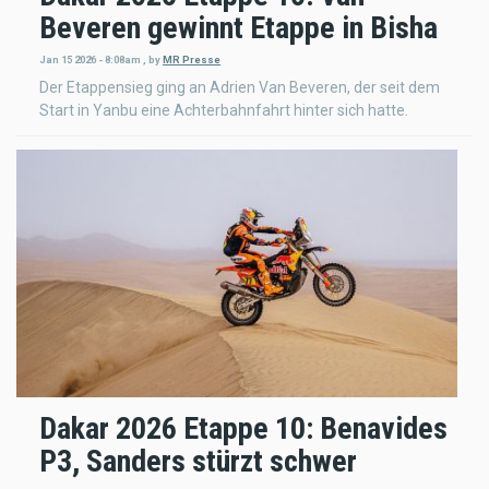
Beveren gewinnt Etappe in Bisha
Jan 15 2026 - 8:08am
,
by
MR Presse
Der Etappensieg ging an Adrien Van Beveren, der seit dem
Start in Yanbu eine Achterbahnfahrt hinter sich hatte.
Dakar 2026 Etappe 10: Benavides
P3, Sanders stürzt schwer