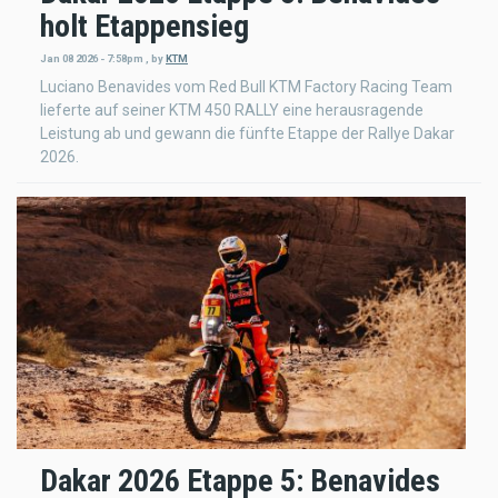
holt Etappensieg
Jan 08 2026 - 7:58pm
,
by
KTM
Luciano Benavides vom Red Bull KTM Factory Racing Team
lieferte auf seiner KTM 450 RALLY eine herausragende
Leistung ab und gewann die fünfte Etappe der Rallye Dakar
2026.
Dakar 2026 Etappe 5: Benavides