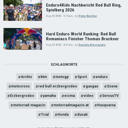
Enduro4Kids Nachbericht Red Bull Ring,
Spielberg 2026
Aug 05 2026 - 9:15am
,
by
Peter Bachler
Hard Enduro World Ranking: Red Bull
Romaniacs Finisher Thomas Bruckner
Aug 05 2026 - 8:41am
,
by
Daniele Alessandro
SCHLAGWORTE
Archiv
ktm
motogp
Sport
enduro
motocross
red bull erzbergrodeo
gasgas
Szene
Erzbergrodeo
yamaha
eicma
video
ServusTV
motorrad-magazin
motorradmagazin.at
Husqvarna
Trial
Honda
ducati