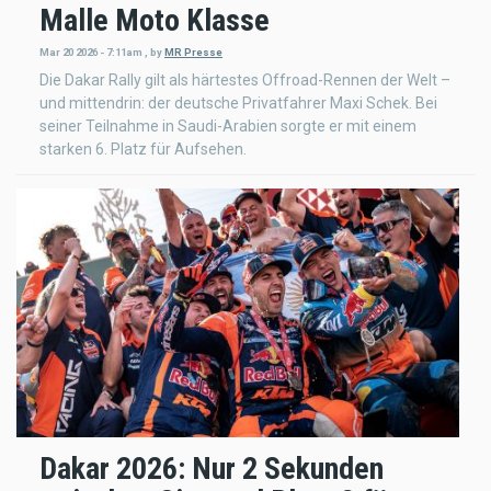
Malle Moto Klasse
Mar 20 2026 - 7:11am
,
by
MR Presse
Die Dakar Rally gilt als härtestes Offroad-Rennen der Welt –
und mittendrin: der deutsche Privatfahrer Maxi Schek. Bei
seiner Teilnahme in Saudi-Arabien sorgte er mit einem
starken 6. Platz für Aufsehen.
Dakar 2026: Nur 2 Sekunden