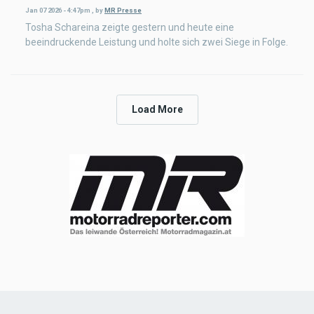
Jan 07 2026 - 4:47pm
,
by
MR Presse
Tosha Schareina zeigte gestern und heute eine
beeindruckende Leistung und holte sich zwei Siege in Folge.
Load More