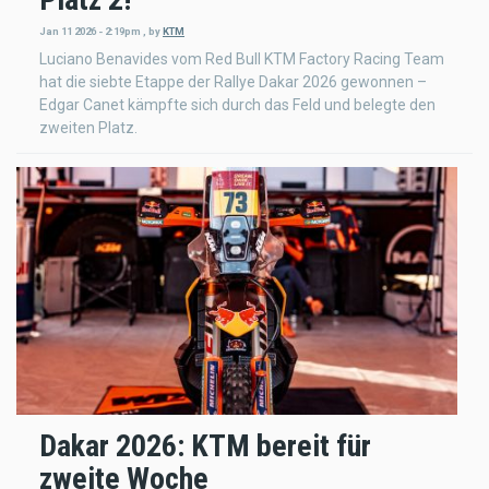
Jan 11 2026 - 2:19pm
,
by
KTM
Luciano Benavides vom Red Bull KTM Factory Racing Team
hat die siebte Etappe der Rallye Dakar 2026 gewonnen –
Edgar Canet kämpfte sich durch das Feld und belegte den
zweiten Platz.
Dakar 2026: KTM bereit für
zweite Woche