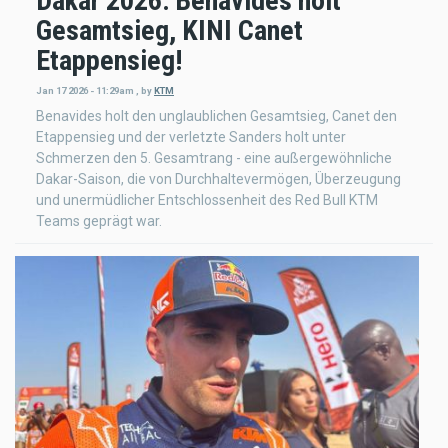
Dakar 2026: Benavides holt
Gesamtsieg, KINI Canet
Etappensieg!
Jan 17 2026 - 11:29am
,
by
KTM
Benavides holt den unglaublichen Gesamtsieg, Canet den
Etappensieg und der verletzte Sanders holt unter
Schmerzen den 5. Gesamtrang - eine außergewöhnliche
Dakar-Saison, die von Durchhaltevermögen, Überzeugung
und unermüdlicher Entschlossenheit des Red Bull KTM
Teams geprägt war.