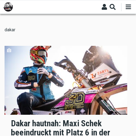
Skip
to
main
content
dakar
Dakar hautnah: Maxi Schek
beeindruckt mit Platz 6 in der