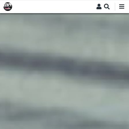
Skip
to
main
content