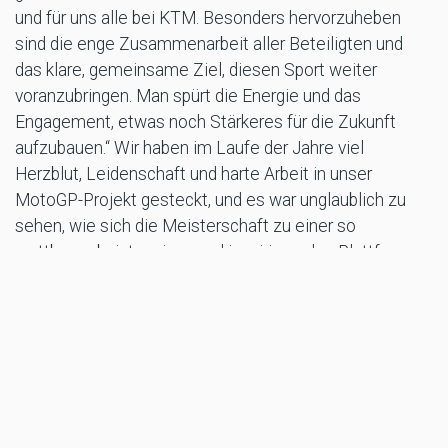
und für uns alle bei KTM. Besonders hervorzuheben
sind die enge Zusammenarbeit aller Beteiligten und
das klare, gemeinsame Ziel, diesen Sport weiter
voranzubringen. Man spürt die Energie und das
Engagement, etwas noch Stärkeres für die Zukunft
aufzubauen.“ Wir haben im Laufe der Jahre viel
Herzblut, Leidenschaft und harte Arbeit in unser
MotoGP-Projekt gesteckt, und es war unglaublich zu
sehen, wie sich die Meisterschaft zu einer so
wettbewerbsintensiven und inspirierenden Plattform
entwickelt hat. Die MotoGP verkörpert das Allerbeste
unseres Sports – Leistung, Innovation und Rennsport
pur – und schafft auf ganz besondere Weise eine
Verbindung zu den Fans auf der ganzen Welt. „Diese
neue Vereinbarung bietet uns eine hervorragende
Grundlage, um uns weiterhin Herausforderungen zu
stellen, uns ständig zu verbessern und an vorderster