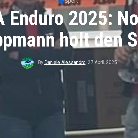
Sport
 Enduro 2025: No
ppmann holt den S
By
Daniele Alessandro
,
27 April, 2025