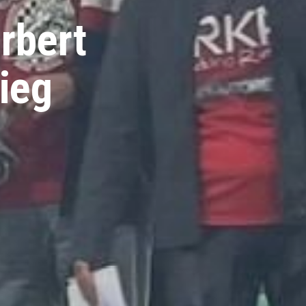
rbert
ieg