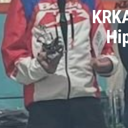
KRKA
Hi