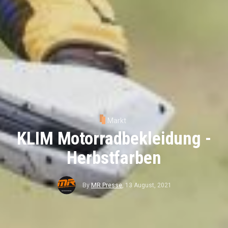
Markt
KLIM Motorradbekleidung -
Herbstfarben
By
MR Presse
,
13 August, 2021