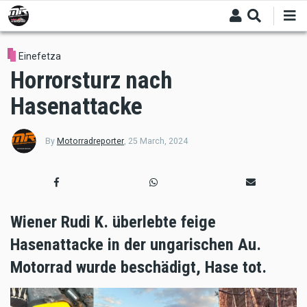
Skip
to
main
content
Einefetza
Horrorsturz nach
Hasenattacke
By
Motorradreporter
,
25 March, 2024
Wiener Rudi K. überlebte feige
Hasenattacke in der ungarischen Au.
Motorrad wurde beschädigt, Hase tot.