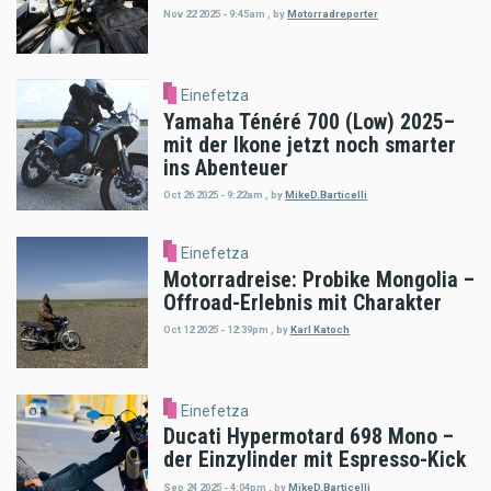
Nov 22 2025 - 9:45am
,
by
Motorradreporter
Einefetza
Yamaha Ténéré 700 (Low) 2025–
mit der Ikone jetzt noch smarter
ins Abenteuer
Oct 26 2025 - 9:22am
,
by
MikeD.Barticelli
Einefetza
Motorradreise: Probike Mongolia –
Offroad-Erlebnis mit Charakter
Oct 12 2025 - 12:39pm
,
by
Karl Katoch
Einefetza
Ducati Hypermotard 698 Mono –
der Einzylinder mit Espresso-Kick
Sep 24 2025 - 4:04pm
,
by
MikeD.Barticelli