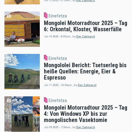
Jul 15 2025 - 6:13am
,
by
Der Zahnarzt
Einefetza
Mongolei Motorradtour 2025 – Tag
6: Orkontal, Kloster, Wasserfälle
Jul 14 2025 - 8:05am
,
by
Der Zahnarzt
Einefetza
Mongololei Bericht: Tsetserleg bis
heiße Quellen: Energie, Eier &
Espresso
Jul 11 2025 - 10:46am
,
by
Der Zahnarzt
Einefetza
Mongolei Motorradtour 2025 – Tag
4: Von Windows XP bis zur
mongolischen Vasektomie
Jul 09 2025 - 7:36am
,
by
Der Zahnarzt