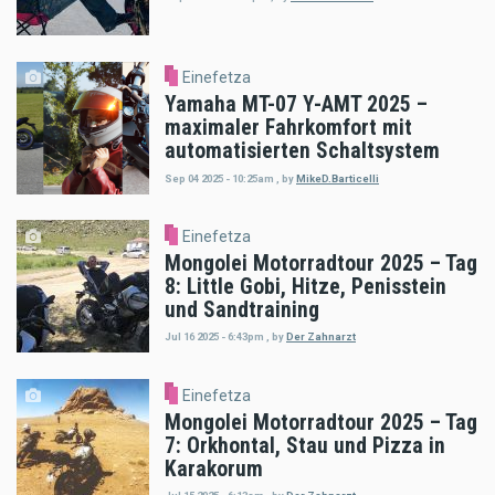
Einefetza
Yamaha MT-07 Y-AMT 2025 –
maximaler Fahrkomfort mit
automatisierten Schaltsystem
Sep 04 2025 - 10:25am
,
by
MikeD.Barticelli
Einefetza
Mongolei Motorradtour 2025 – Tag
8: Little Gobi, Hitze, Penisstein
und Sandtraining
Jul 16 2025 - 6:43pm
,
by
Der Zahnarzt
Einefetza
Mongolei Motorradtour 2025 – Tag
7: Orkhontal, Stau und Pizza in
Karakorum