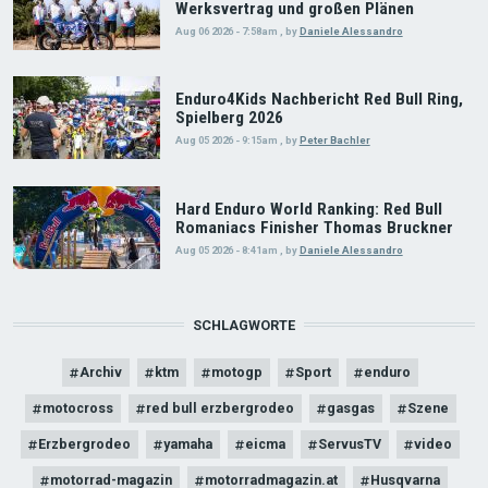
Werksvertrag und großen Plänen
Aug 06 2026 - 7:58am
,
by
Daniele Alessandro
Enduro4Kids Nachbericht Red Bull Ring,
Spielberg 2026
Aug 05 2026 - 9:15am
,
by
Peter Bachler
Hard Enduro World Ranking: Red Bull
Romaniacs Finisher Thomas Bruckner
Aug 05 2026 - 8:41am
,
by
Daniele Alessandro
SCHLAGWORTE
Archiv
ktm
motogp
Sport
enduro
motocross
red bull erzbergrodeo
gasgas
Szene
Erzbergrodeo
yamaha
eicma
ServusTV
video
motorrad-magazin
motorradmagazin.at
Husqvarna