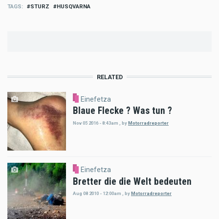
TAGS
STURZ
HUSQVARNA
RELATED
Einefetza
Blaue Flecke ? Was tun ?
Nov 05 2016 - 8:43am
,
by
Motorradreporter
Einefetza
Bretter die die Welt bedeuten
Aug 08 2010 - 12:00am
,
by
Motorradreporter