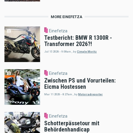
MORE EINEFETZA
Einefetza
Testbericht: BMW R 1300R -
Transformer 2026?!
Jul 15 2026 - 9:08am
,
by
Cimple Moritz
Einefetza
Zwischen PS und Vorurteilen:
Eicma Hostessen
Mar 11 2026 - 8:27am
,
by
Motorradreporter
Einefetza
Schotterpässetour mit
Behördenhandicap