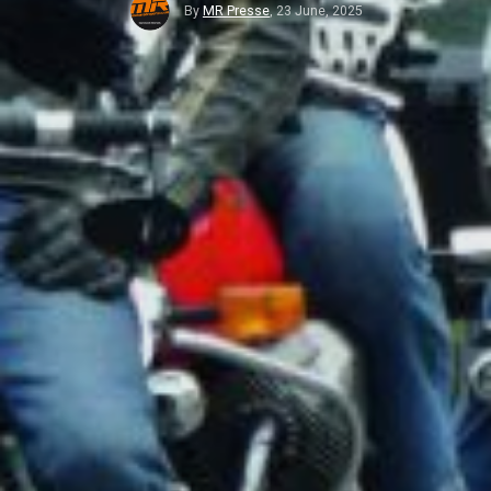
By
MR Presse
,
23 June, 2025