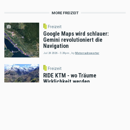
MORE FREIZEIT
Freizeit
Google Maps wird schlauer:
Gemini revolutioniert die
Navigation
Jul 24 2026 - 5:24pm
,
by
Motorradreporter
Freizeit
RIDE KTM - wo Träume
Wirklichkeit werden
Jul 22 2026 - 11:03am
,
by
KTM
Freizeit
KTM Motohall - das perfekte
Ferienprogramm