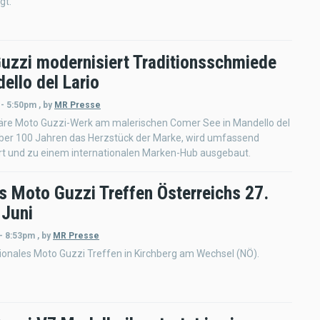
gt.
uzzi modernisiert Traditionsschmiede
ello del Lario
 - 5:50pm
,
by
MR Presse
äre Moto Guzzi-Werk am malerischen Comer See in Mandello del
 über 100 Jahren das Herzstück der Marke, wird umfassend
rt und zu einem internationalen Marken-Hub ausgebaut.
s Moto Guzzi Treffen Österreichs 27.
 Juni
 - 8:53pm
,
by
MR Presse
tionales Moto Guzzi Treffen in Kirchberg am Wechsel (NÖ).