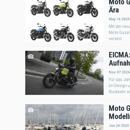
Moto G
Ära
May 16 2025
Mit der neu
Moto Guzzi 
vereint.
EICMA:
Aufnah
Nov 07 2024
Für das Jah
im Design u
Rückkehr e
Moto G
Modell
Jun 20 2024 