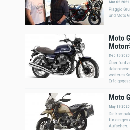
Mar 02 2021
Piaggio Gru
und Moto Gu
Moto G
Motorr
Dec 15 2020
Über fünfzi
italienisch
weiteres Kap
Erfolgsgesc
Moto G
May 19 2020
Die kompakt
für einiges
Aufsehen.