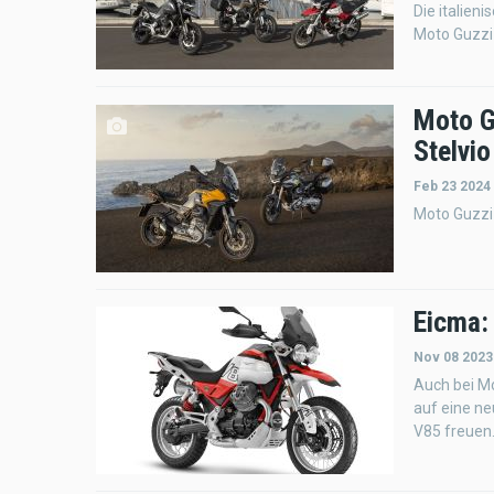
Die italien
Moto Guzzi
Moto G
Stelvio
Feb 23 2024
Moto Guzzi 
Eicma:
Nov 08 2023
Auch bei Mo
auf eine ne
V85 freuen