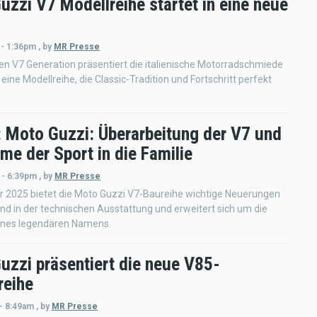
uzzi V7 Modellreihe startet in eine neue
 - 1:36pm
,
by
MR Presse
en V7 Generation präsentiert die italienische Motorradschmiede
eine Modellreihe, die Classic-Tradition und Fortschritt perfekt
 Moto Guzzi: Überarbeitung der V7 und
me der Sport in die Familie
 - 6:39pm
,
by
MR Presse
r 2025 bietet die Moto Guzzi V7-Baureihe wichtige Neuerungen
nd in der technischen Ausstattung und erweitert sich um die
ines legendären Namens.
uzzi präsentiert die neue V85-
reihe
- 8:49am
,
by
MR Presse