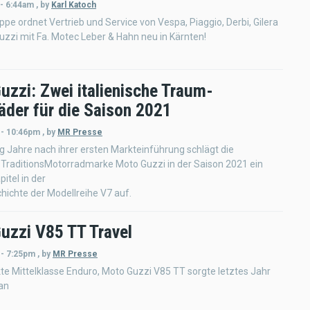
 - 6:44am
,
by
Karl Katoch
ppe ordnet Vertrieb und Service von Vespa, Piaggio, Derbi, Gilera
zzi mit Fa. Motec Leber & Hahn neu in Kärnten!
uzzi: Zwei italienische Traum-
äder für die Saison 2021
 - 10:46pm
,
by
MR Presse
g Jahre nach ihrer ersten Markteinführung schlägt die
e TraditionsMotorradmarke Moto Guzzi in der Saison 2021 ein
itel in der
hichte der Modellreihe V7 auf.
uzzi V85 TT Travel
 - 7:25pm
,
by
MR Presse
e Mittelklasse Enduro, Moto Guzzi V85 TT sorgte letztes Jahr
 an