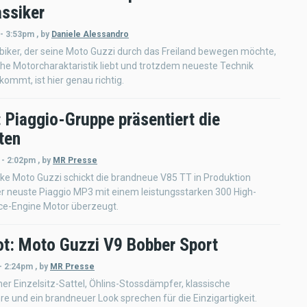
assiker
 - 3:53pm
,
by
Daniele Alessandro
iker, der seine Moto Guzzi durch das Freiland bewegen möchte,
che Motorcharaktaristik liebt und trotzdem neueste Technik
ommt, ist hier genau richtig.
 Piaggio-Gruppe präsentiert die
ten
 - 2:02pm
,
by
MR Presse
ke Moto Guzzi schickt die brandneue V85 TT in Produktion
r neuste Piaggio MP3 mit einem leistungsstarken 300 High-
e-Engine Motor überzeugt.
ot: Moto Guzzi V9 Bobber Sport
- 2:24pm
,
by
MR Presse
er Einzelsitz-Sattel, Öhlins-Stossdämpfer, klassische
e und ein brandneuer Look sprechen für die Einzigartigkeit.