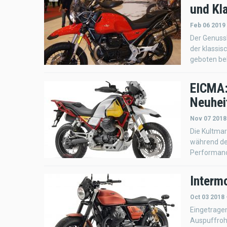
und Kl
Feb 06 2019
Der Genussb
der klassis
geboten bek
EICMA:
Neuhei
Nov 07 2018
Die Kultmar
während de
Performanc
Interm
Oct 03 2018 
Eingetragen
Auspuffrohr