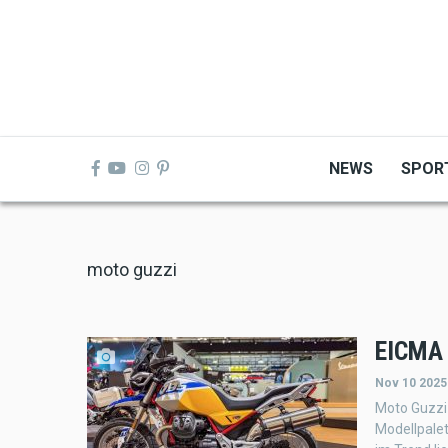
Skip
to
main
content
NEWS
SPOR
moto guzzi
EICMA
Nov 10 2025
Moto Guzzi
Modellpalet