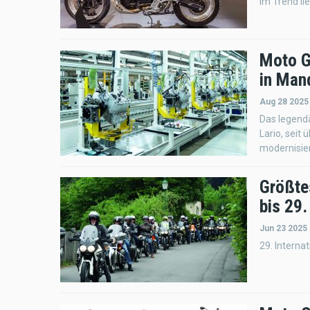
im Trend lie
Moto G
in Mand
Aug 28 2025
Das legend
Lario, seit
modernisie
Größte
bis 29.
Jun 23 2025
29. Interna