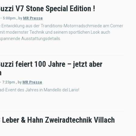
uzzi V7 Stone Special Edition !
 - 5:00pm
,
by
MR Presse
e Entwicklung aus der Tranditions-Motorrradschmiede am Comer
mit modernster Technik und seinem sportlichen Look auch
 spannende Ausstattungsdetails.
zzi feiert 100 Jahre – jetzt aber
h
 - 7:23pm
,
by
MR Presse
d-Event des Jahres in Mandello del Lario!
Leber & Hahn Zweiradtechnik Villach