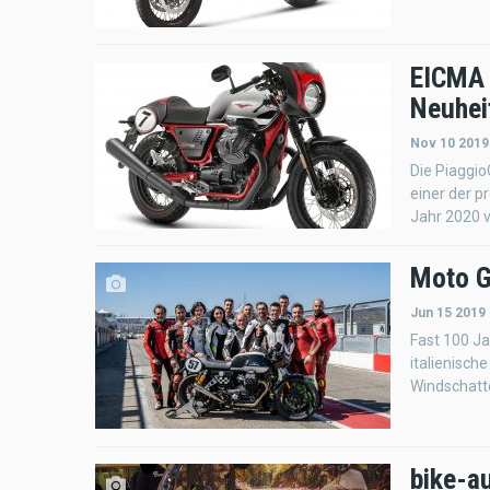
EICMA 
Neuhei
Nov 10 2019
Die Piaggio
einer der p
Jahr 2020 v
Moto G
Jun 15 2019 
Fast 100 Ja
italienisch
Windschatt
bike-a