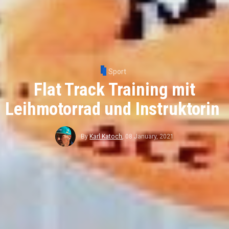
Sport
Flat Track Training mit
Leihmotorrad und Instruktorin
By
Karl Katoch
,
08 January, 2021