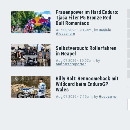
Frauenpower im Hard Enduro:
Tjaša Fifer P5 Bronze Red
Bull Romaniacs
Aug 08 2026 - 9:19am
,
by
Daniele
Alessandro
Selbstversuch: Rollerfahren
in Neapel
Aug 07 2026 - 10:07am
,
by
Motorradreporter
Billy Bolt: Renncomeback mit
Wildcard beim EnduroGP
Wales
Aug 07 2026 - 7:49am
,
by
Husqvarna
S