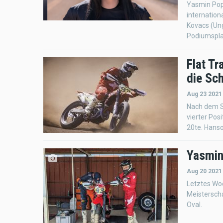
Yasmin Popp
internation
Kovacs (Ung
Podiumsplat
Flat T
die Sc
Aug 23 2021
Nach dem St
vierter Pos
20te. Hanso
Yasmin 
Aug 20 2021
Letztes Wo
Meisterscha
Oval.