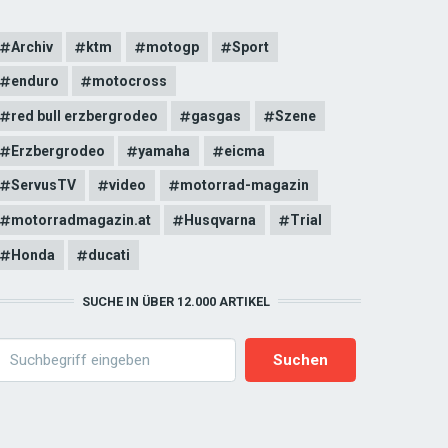
Archiv
ktm
motogp
Sport
enduro
motocross
red bull erzbergrodeo
gasgas
Szene
Erzbergrodeo
yamaha
eicma
ServusTV
video
motorrad-magazin
motorradmagazin.at
Husqvarna
Trial
Honda
ducati
SUCHE IN ÜBER 12.000 ARTIKEL
earch