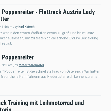
Poppenreiter - Flattrack Austria Lady
tter
 - 1:46pm
,
by
Karl Katoch
z war in den ersten Vorläufen etwas zu groß und ich musste
nker auslassen, um zu testen ob die schöne Enduro Bekleidung
est ist.
 Poppenreiter
 - 9:35am
,
by
Motorradreporter
i" Poppenreiter ist die schnellste Frau von Österreich. Wir hatten
e freundliche Rennfahrerin aus Niederösterreich kennenzulernen.
ack Training mit Leihmotorrad und
torin