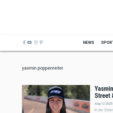
Skip
to
main
content
NEWS
SPOR
yasmin poppenreiter
Yasmin
Street 
Aug 12 2025
In der Öste