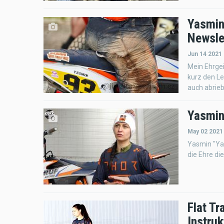
Yasmin 
Newsle
Jun 14 2021
Mein Ehrgei
kurz den Le
auch abriebf
Yasmin
May 02 2021
Yasmin "Yas
die Ehre di
Flat Tr
Instruk