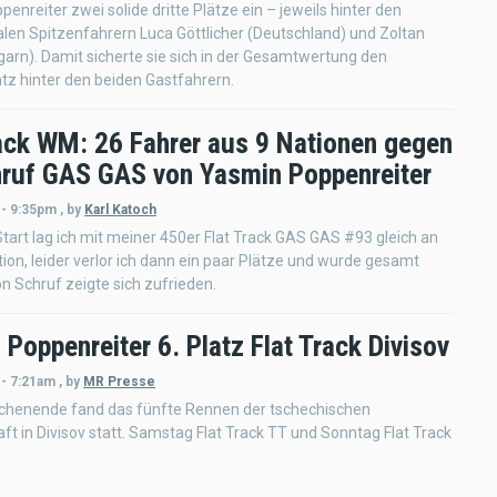
enreiter zwei solide dritte Plätze ein – jeweils hinter den
alen Spitzenfahrern Luca Göttlicher (Deutschland) und Zoltan
arn). Damit sicherte sie sich in der Gesamtwertung den
z hinter den beiden Gastfahrern.
rack WM: 26 Fahrer aus 9 Nationen gegen
hruf GAS GAS von Yasmin Poppenreiter
 - 9:35pm
,
by
Karl Katoch
art lag ich mit meiner 450er Flat Track GAS GAS #93 gleich an
ition, leider verlor ich dann ein paar Plätze und wurde gesamt
n Schruf zeigte sich zufrieden.
Poppenreiter 6. Platz Flat Track Divisov
 - 7:21am
,
by
MR Presse
chenende fand das fünfte Rennen der tschechischen
ft in Divisov statt. Samstag Flat Track TT und Sonntag Flat Track