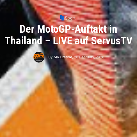
Sport
Der MotoGP-Auftakt in
Thailand – LIVE auf ServusTV
By
MR Presse
,
26 February, 2026