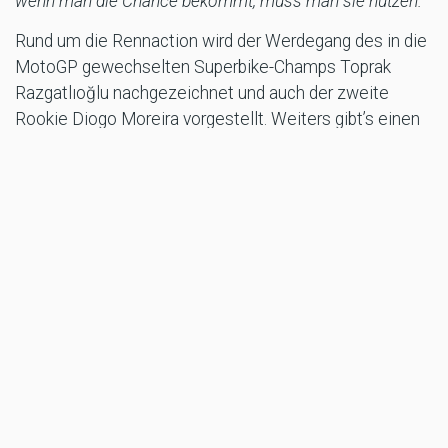
wenn man die Chance bekommt, muss man sie nutzen.“
Rund um die Rennaction wird der Werdegang des in die
MotoGP gewechselten Superbike-Champs Toprak
Razgatlıoğlu nachgezeichnet und auch der zweite
Rookie Diogo Moreira vorgestellt. Weiters gibt’s einen
Blick auf das bereits volle Fahrt aufgenommene
Transferkarussell. Und ServusTV beantwortet alle
wichtigen Fragen zum Saisonstart, zudem verrät die
On-Air-Crew ihre WM-Tipps in allen Klassen. Alina Marzi
und Sandro Cortese melden sich direkt aus der
Boxengasse des Chang International Circuit, den
Kommentar liefern Christian Brugger und Alex
Hofmann.
PT Grand Prix von Thailand LIVE bei ServusTV und
ServusTV On: