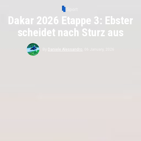
Sport
Dakar 2026 Etappe 3: Ebster
scheidet nach Sturz aus
By
Daniele Alessandro
,
06 January, 2026