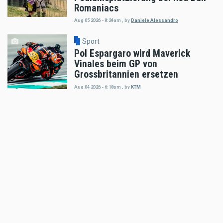
Romaniacs
Aug 05 2026 - 8:24am
,
by
Daniele Alessandro
Sport
Pol Espargaro wird Maverick
Vinales beim GP von
Grossbritannien ersetzen
Aug 04 2026 - 6:18pm
,
by
KTM
Sport
Enduro4Kids RedBullRing 2026
Nachbericht
Aug 04 2026 - 6:05pm
,
by
MR Presse
Sport
Podiumsplatz für Laengenfelder
beim anspruchsvollen MXGP von
Flandern