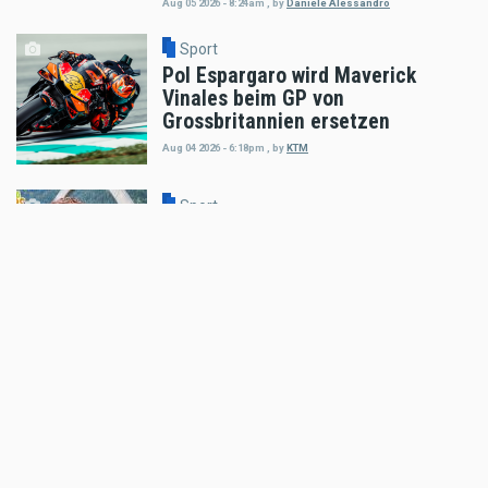
Aug 05 2026 - 8:24am
,
by
Daniele Alessandro
Sport
Pol Espargaro wird Maverick
Vinales beim GP von
Grossbritannien ersetzen
Aug 04 2026 - 6:18pm
,
by
KTM
Sport
Enduro4Kids RedBullRing 2026
Nachbericht
Aug 04 2026 - 6:05pm
,
by
MR Presse
Sport
Podiumsplatz für Laengenfelder
beim anspruchsvollen MXGP von
Flandern
Aug 04 2026 - 5:47pm
,
by
KTM