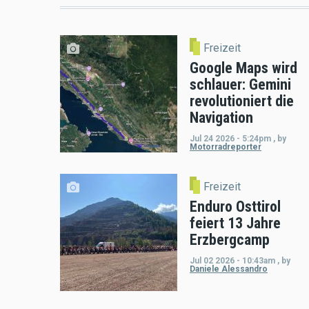
Freizeit
Google Maps wird
schlauer: Gemini
revolutioniert die
Navigation
Jul 24 2026 - 5:24pm
,
by
Motorradreporter
Freizeit
Enduro Osttirol
feiert 13 Jahre
Erzbergcamp
Jul 02 2026 - 10:43am
,
by
Daniele Alessandro