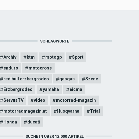
SCHLAGWORTE
Archiv
ktm
motogp
Sport
enduro
motocross
red bull erzbergrodeo
gasgas
Szene
Erzbergrodeo
yamaha
eicma
ServusTV
video
motorrad-magazin
motorradmagazin.at
Husqvarna
Trial
Honda
ducati
SUCHE IN ÜBER 12.000 ARTIKEL