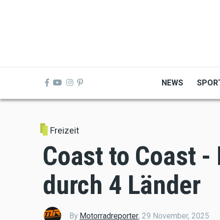
Skip
to
main
content
NEWS
SPOR
Freizeit
Coast to Coast -
durch 4 Länder
By
Motorradreporter
,
29 November, 2025