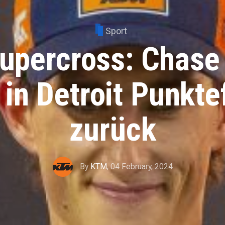
Sport
percross: Chase
 in Detroit Punkt
zurück
By
KTM
,
04 February, 2024