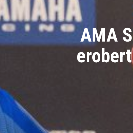
AMA Su
erobert