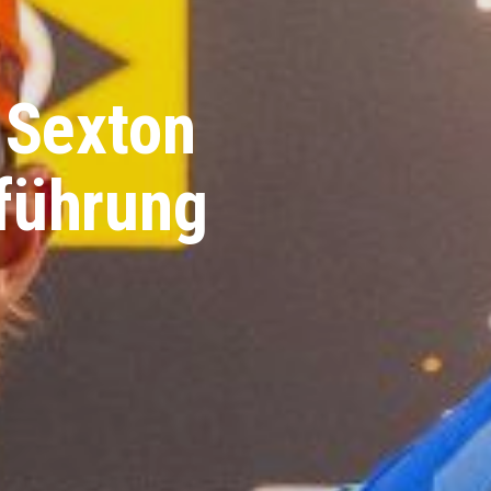
 Sexton
eführung