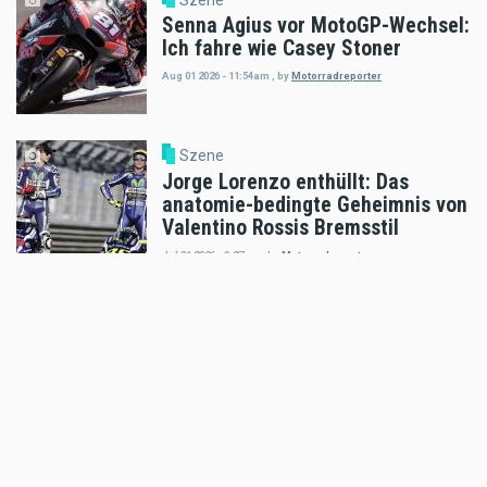
Senna Agius vor MotoGP-Wechsel:
Ich fahre wie Casey Stoner
Aug 01 2026 - 11:54am
,
by
Motorradreporter
Szene
Jorge Lorenzo enthüllt: Das
anatomie-bedingte Geheimnis von
Valentino Rossis Bremsstil
Jul 31 2026 - 9:27am
,
by
Motorradreporter
Szene
KTM Freeride E 2026 beim Erzberg
Prolog
Jul 26 2026 - 11:00am
,
by
Motorradreporter
Szene