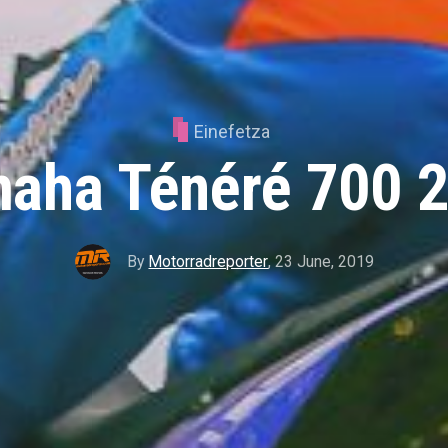
Einefetza
aha Ténéré 700 
By
Motorradreporter
,
23 June, 2019