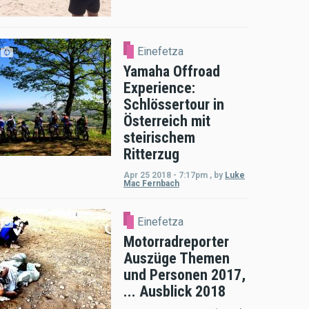
Einefetza
Yamaha Offroad
Experience:
Schlössertour in
Österreich mit
steirischem
Ritterzug
Apr 25 2018 - 7:17pm
,
by
Luke
Mac Fernbach
Einefetza
Motorradreporter
Auszüge Themen
und Personen 2017,
... Ausblick 2018