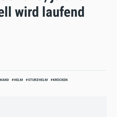
ell wird laufend
EWAND
HELM
STURZHELM
KRÜCKEN