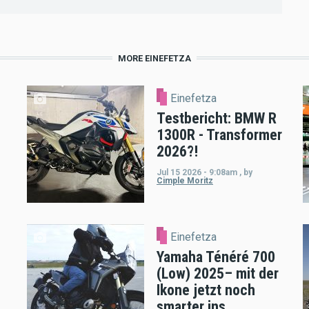
MORE EINEFETZA
Einefetza
Testbericht: BMW R
1300R - Transformer
2026?!
Jul 15 2026 - 9:08am
,
by
Cimple Moritz
Einefetza
Yamaha Ténéré 700
(Low) 2025– mit der
Ikone jetzt noch
smarter ins