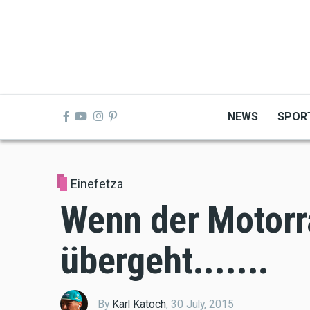
Skip
to
main
content
NEWS
SPOR
Einefetza
Wenn der Motorr
übergeht.......
By
Karl Katoch
,
30 July, 2015