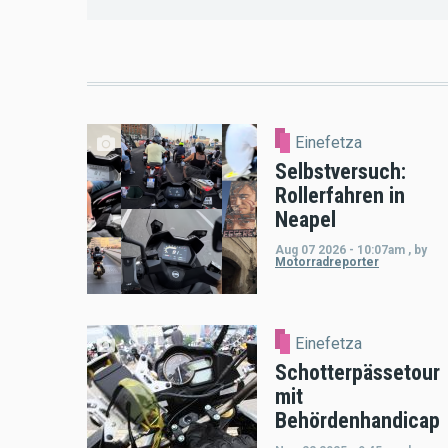
Einefetza
Selbstversuch:
Rollerfahren in
Neapel
Aug 07 2026 - 10:07am
,
by
Motorradreporter
Einefetza
Schotterpässetour
mit
Behördenhandicap