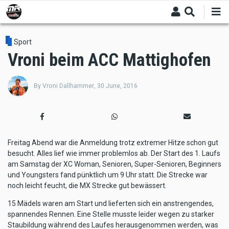
Skip
to
main
content
Sport
Vroni beim ACC Mattighofen
By
Vroni Dallhammer
,
30 June, 2016
Freitag Abend war die Anmeldung trotz extremer Hitze schon gut
besucht. Alles lief wie immer problemlos ab. Der Start des 1. Laufs
am Samstag der XC Woman, Senioren, Super-Senioren, Beginners
und Youngsters fand pünktlich um 9 Uhr statt. Die Strecke war
noch leicht feucht, die MX Strecke gut bewässert.
15 Mädels waren am Start und lieferten sich ein anstrengendes,
spannendes Rennen. Eine Stelle musste leider wegen zu starker
Staubildung während des Laufes herausgenommen werden, was