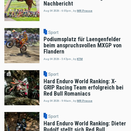
Nachbericht
Aug 04 2026 - 6:05pm
,
by
MR Presse
Sport
Podiumsplatz für Laengenfelder
beim anspruchsvollen MXGP von
Flandern
Aug 04 2026 - 5:47pm
,
by
KTM
Sport
Hard Enduro World Ranking: X-
GRIP Racing Team erfolgreich bei
Red Bull Romaniacs
Aug 04 2026 - 9:46am
,
by
MR Presse
Sport
Hard Enduro World Ranking: Dieter
Rudolf stellt sich Red Bull