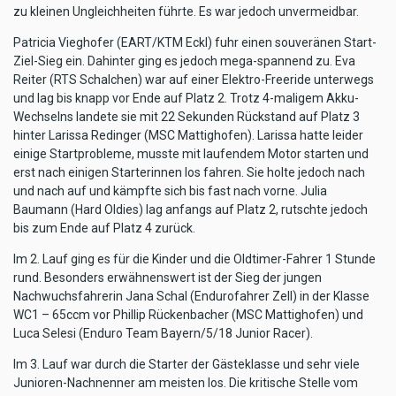
zu kleinen Ungleichheiten führte. Es war jedoch unvermeidbar.
Patricia Vieghofer (EART/KTM Eckl) fuhr einen souveränen Start-
Ziel-Sieg ein. Dahinter ging es jedoch mega-spannend zu. Eva
Reiter (RTS Schalchen) war auf einer Elektro-Freeride unterwegs
und lag bis knapp vor Ende auf Platz 2. Trotz 4-maligem Akku-
Wechselns landete sie mit 22 Sekunden Rückstand auf Platz 3
hinter Larissa Redinger (MSC Mattighofen). Larissa hatte leider
einige Startprobleme, musste mit laufendem Motor starten und
erst nach einigen Starterinnen los fahren. Sie holte jedoch nach
und nach auf und kämpfte sich bis fast nach vorne. Julia
Baumann (Hard Oldies) lag anfangs auf Platz 2, rutschte jedoch
bis zum Ende auf Platz 4 zurück.
Im 2. Lauf ging es für die Kinder und die Oldtimer-Fahrer 1 Stunde
rund. Besonders erwähnenswert ist der Sieg der jungen
Nachwuchsfahrerin Jana Schal (Endurofahrer Zell) in der Klasse
WC1 – 65ccm vor Phillip Rückenbacher (MSC Mattighofen) und
Luca Selesi (Enduro Team Bayern/5/18 Junior Racer).
Im 3. Lauf war durch die Starter der Gästeklasse und sehr viele
Junioren-Nachnenner am meisten los. Die kritische Stelle vom