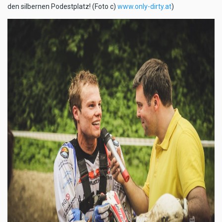
den silbernen Podestplatz! (Foto c)
www.only-dirty.at
)