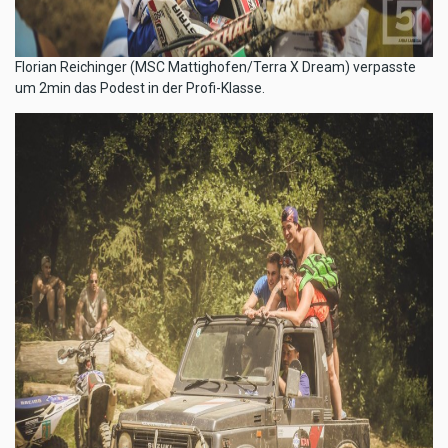
​Florian Reichinger (MSC Mattighofen/Terra X Dream) verpasste
um 2min das Podest in der Profi-Klasse.