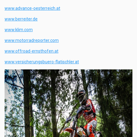
www.advance-oesterreich.at
www.berreiter.de
www.klim.com
www.motorradreporter.com
www.offroad-ernsthofen.at
www.versicherungsbuero-flatischler.at