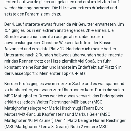
ersten Lauf wurde gleich ausgelassen und erst im letzten Lauf
wieder hineingenommen. Die Hitze war extrem drückend und
setzte den Fahrern ziemlich zu.
Der 4. Lauf startete etwas früher, da wir Gewitter erwarteten. Um
¾ 4 ging es los in ein extrem anstrengendes 2h-Rennen. Die
Strecke war schon ziemlich ausgefahren, aber extrem
abwechslungsreich. Christine Wieser startete in der Klasse
Advanced und erreichte Platz 12. Nachdem ich meine harten
Unterarme nach 2 Runden halbwegs überwunden hatte, machte
mir das Rennen trotz der Hitze ziemlich viel Spaß. Ich fuhr
konstant meine Runden und landete im Endeffekt auf Platz 9 in
der Klasse Sport 2. Mein erster Top-10-Platz!
Bei den Profis ging es wie immer zur Sache und es war spannend
zu beobachten, wer wann zum Überrunden kam. Durch die vielen
MSC Mattighofen-Dress war ich etwas verwirrt, das Endergebnis
erklärt es jedoch. Walter Feichtinger-Mühlbauer (MSC
Mattighofen) siegte vor Mario Hirschmugl (Team Euro
Motors/MX-Fanclub Kapfenstein) und Markus Geier (MSC
Mattighofen/KTM Zauner). Den 4. Platz belegte Florian Reichinger
(MSC Mattighofen/Terra X Dream). Noch 2 weitere MSC