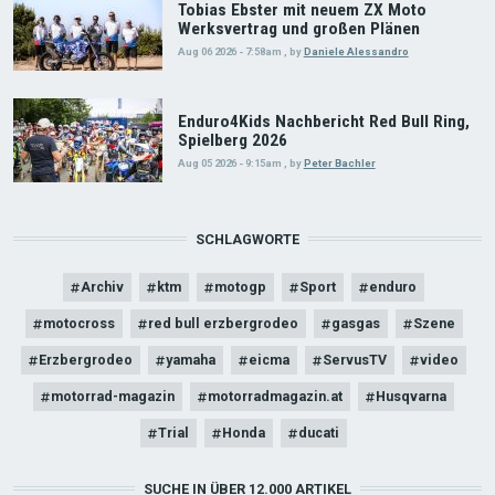
Tobias Ebster mit neuem ZX Moto
Werksvertrag und großen Plänen
Aug 06 2026 - 7:58am
,
by
Daniele Alessandro
Enduro4Kids Nachbericht Red Bull Ring,
Spielberg 2026
Aug 05 2026 - 9:15am
,
by
Peter Bachler
SCHLAGWORTE
Archiv
ktm
motogp
Sport
enduro
motocross
red bull erzbergrodeo
gasgas
Szene
Erzbergrodeo
yamaha
eicma
ServusTV
video
motorrad-magazin
motorradmagazin.at
Husqvarna
Trial
Honda
ducati
SUCHE IN ÜBER 12.000 ARTIKEL