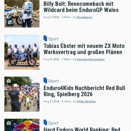
Billy Bolt: Renncomeback mit
Wildcard beim EnduroGP Wales
Aug 07 2026 - 7:49am
,
by
Husqvarna
Sport
Tobias Ebster mit neuem ZX Moto
Werksvertrag und großen Plänen
Aug 06 2026 - 7:58am
,
by
Daniele Alessandro
Sport
Enduro4Kids Nachbericht Red Bull
Ring, Spielberg 2026
Aug 05 2026 - 9:15am
,
by
Peter Bachler
Sport
Hard Enduro World Ranking: Red