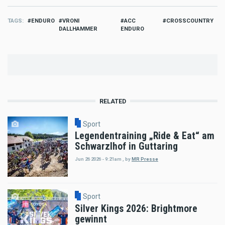
TAGS
ENDURO
VRONI
ACC
CROSSCOUNTRY
DALLHAMMER
ENDURO
RELATED
Sport
Legendentraining „Ride & Eat“ am
Schwarzlhof in Guttaring
Jun 26 2026 - 9:21am
,
by
MR Presse
Sport
Silver Kings 2026: Brightmore
gewinnt