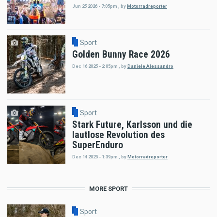
Jun 25 2026 - 7:05pm
,
by
Motorradreporter
Sport
Golden Bunny Race 2026
Dec 16 2025 - 2:05pm
,
by
Daniele Alessandro
Sport
Stark Future, Karlsson und die
lautlose Revolution des
SuperEnduro
Dec 14 2025 - 1:39pm
,
by
Motorradreporter
MORE SPORT
Sport