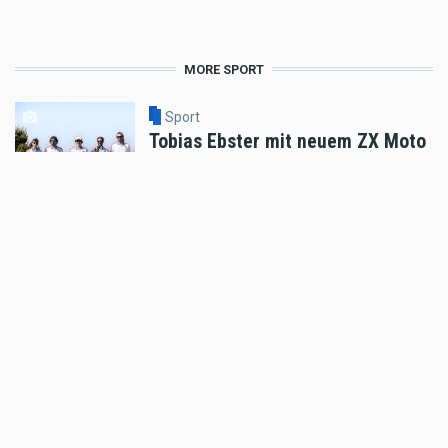
MORE SPORT
Sport
Tobias Ebster mit neuem ZX Moto
Werksvertrag und großen Plänen
Aug 06 2026 - 7:58am
,
by
Daniele Alessandro
Sport
Enduro4Kids Nachbericht Red Bull
Ring, Spielberg 2026
Aug 05 2026 - 9:15am
,
by
Peter Bachler
Sport
Hard Enduro World Ranking: Red