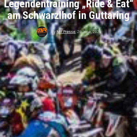
Legendentraining „Ride & Eat“
am Schwarzlhof in Guttaring
By
MR Presse
,
26 June, 2026