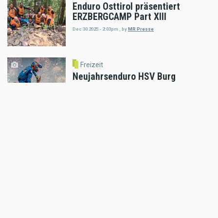
Enduro Osttirol präsentiert
ERZBERGCAMP Part XIII
Dec 30 2025 - 2:03pm
,
by
MR Presse
Freizeit
Neujahrsenduro HSV Burg
Kreuzenstein
Dec 28 2025 - 9:02am
,
by
Daniele Alessandro
Freizeit
TET Slowenien 2025
Dec 27 2025 - 7:03pm
,
by
Cimple Moritz
Freizeit
KTM Motohall - Motorsporthelden