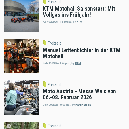
Freizeit
KTM Motohall Saisonstart: Mit
Vollgas ins Frühjahr!
Apr 02 2026 - 12:40pm
,
by
KTM
Freizeit
Manuel Lettenbichler in der KTM
Motohall
Feb 16 2026 - 4:45pm
,
by
KTM
Freizeit
Moto Austria - Messe Wels von
06.-08. Februar 2026
Jan 30 2026 - 8:08am
,
by
Karl Katoch
Freizeit