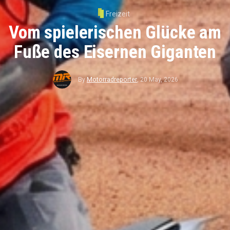
Freizeit
Vom spielerischen Glücke am
Fuße des Eisernen Giganten
By
Motorradreporter
,
20 May, 2026