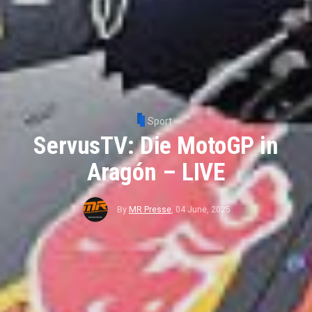
Sport
ServusTV: Die MotoGP in
Aragón – LIVE
By
MR Presse
,
04 June, 2025