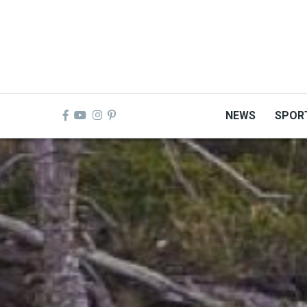
Skip
to
main
content
NEWS
SPOR