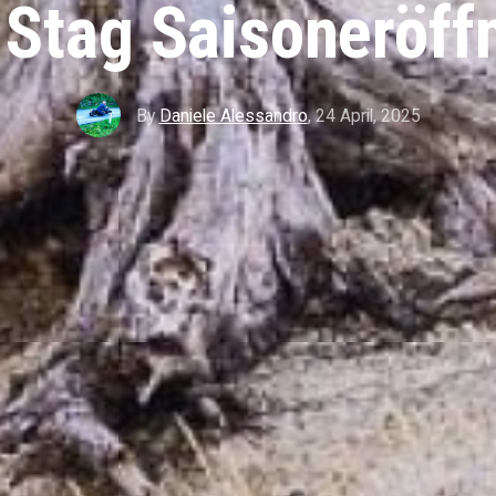
 Stag Saisoneröff
By
Daniele Alessandro
,
24 April, 2025