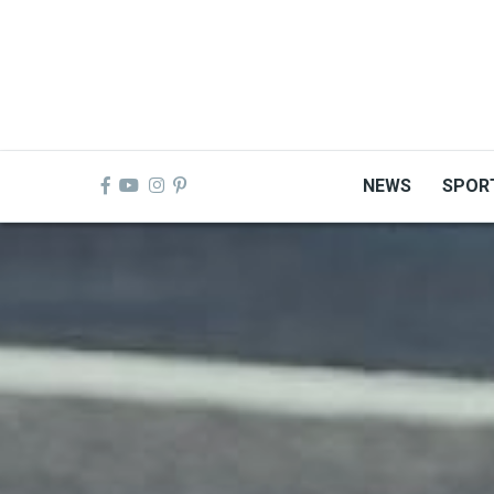
Skip
to
main
content
NEWS
SPOR