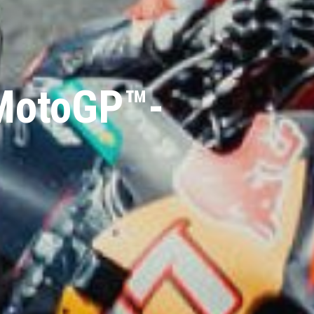
 MotoGP™-