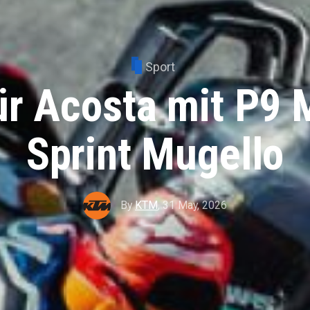
Sport
ür Acosta mit P9
Sprint Mugello
By
KTM
,
31 May, 2026