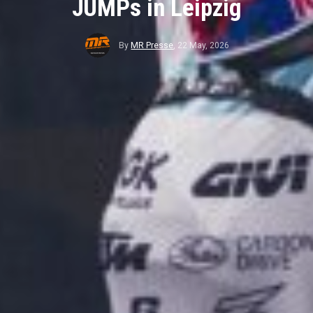
JUMPs in Leipzig
By
MR Presse
,
22 May, 2026