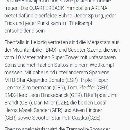
Double-Backflip-Combos sowie packende Duelle
freuen. Die QUARTERBACK Immobilien ARENA
bietet dafür die perfekte Bühne. Jeder Sprung, jeder
Trick und jeder Punkt kann im Titelkampf
entscheidend sein.
Ebenfalls in Leipzig vertreten sind die Megastars aus
der Mountainbike-, BMX- und Scooter-Szene, die sich
vom 10 Meter hohen Super Tower mit unfassbaren
Spins und mehrfachen Saltos in einem Wettkampf
messen. Mit dabei sind unter anderem Spaniens
MTB-Star Alejandro Bonafe (ESP), Triple-Flipper
Lennox Zimmermann (GER), Tom Pfeiffer (GER),
BMX-Hero Leon Binckebanck (GER), Bikeflipper Jimi
Brandt (GER), Dan Miler (CZE), die beiden Local
Heros Marek Sander (GER) und Aiven Lindner
(GER) sowie Scooter-Star Petr Castka (CZE).
Ebenso spektakulär wird die Trampolin-Show der