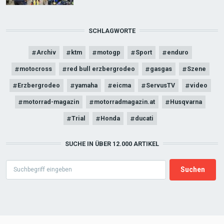
SCHLAGWORTE
Archiv
ktm
motogp
Sport
enduro
motocross
red bull erzbergrodeo
gasgas
Szene
Erzbergrodeo
yamaha
eicma
ServusTV
video
motorrad-magazin
motorradmagazin.at
Husqvarna
Trial
Honda
ducati
SUCHE IN ÜBER 12.000 ARTIKEL
Search