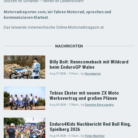
Stürzen ist Schande – fahren ist Leidenschaft!
Motorradreporter.com, wir fahren Motorrad, sprechen und
kommunizieren Klartext.
Das leiwande österreichische Online-Motorradmagazin.at
NACHRICHTEN
Billy Bolt: Renncomeback mit Wildcard
beim EnduroGP Wales
Aug 07 2026 - 7:49am
,
by
Husqvarna
Tobias Ebster mit neuem ZX Moto
Werksvertrag und großen Plänen
Aug 06 2026 - 7:58am
,
by
Daniele Alessandro
Enduro4Kids Nachbericht Red Bull Ring,
Spielberg 2026
Aug 05 2026 - 9:15am
,
by
Peter Bachler