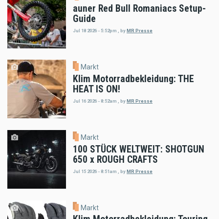
auner Red Bull Romaniacs Setup-
Guide
Jul 18 2026 - 5:52pm
,
by
MR Presse
Markt
Klim Motorradbekleidung: THE
HEAT IS ON!
Jul 16 2026 - 8:52am
,
by
MR Presse
Markt
100 STÜCK WELTWEIT: SHOTGUN
650 x ROUGH CRAFTS
Jul 15 2026 - 8:51am
,
by
MR Presse
Markt