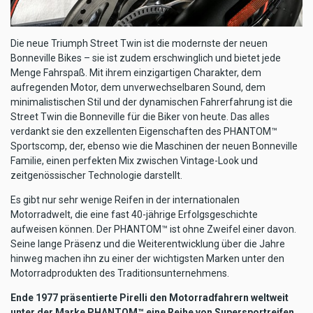
Die neue Triumph Street Twin ist die modernste der neuen
Bonneville Bikes – sie ist zudem erschwinglich und bietet jede
Menge Fahrspaß. Mit ihrem einzigartigen Charakter, dem
aufregenden Motor, dem unverwechselbaren Sound, dem
minimalistischen Stil und der dynamischen Fahrerfahrung ist die
Street Twin die Bonneville für die Biker von heute. Das alles
verdankt sie den exzellenten Eigenschaften des PHANTOM™
Sportscomp, der, ebenso wie die Maschinen der neuen Bonneville
Familie, einen perfekten Mix zwischen Vintage-Look und
zeitgenössischer Technologie darstellt.
Es gibt nur sehr wenige Reifen in der internationalen
Motorradwelt, die eine fast 40-jährige Erfolgsgeschichte
aufweisen können. Der PHANTOM™ ist ohne Zweifel einer davon.
Seine lange Präsenz und die Weiterentwicklung über die Jahre
hinweg machen ihn zu einer der wichtigsten Marken unter den
Motorradprodukten des Traditionsunternehmens.
Ende 1977 präsentierte Pirelli den Motorradfahrern weltweit
unter der Marke PHANTOM™ eine Reihe von Supersportreifen,