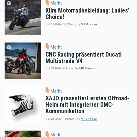
Markt
Klim Motorradbekleidung: Ladies'
Choice!
Jul 31 2026 - 11:23am
,
by
MR Presse
Markt
CNC Racing präsentiert Ducati
Multistrada V4
Jul 25 2026 - 9:21am
,
by
MR Presse
Markt
XAJO präsentiert ersten Offroad-
Helm mit integrierter DMC-
Kommunikation
Jul 23 2026 - 11:06am
,
by
MR Presse
Markt