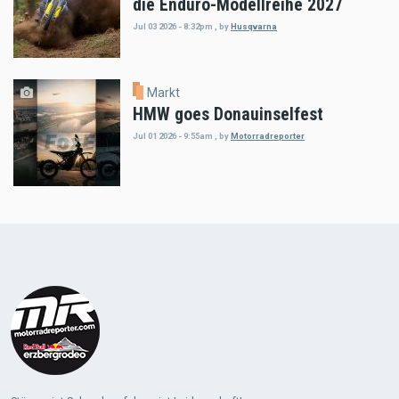
die Enduro-Modellreihe 2027
Jul 03 2026 - 8:32pm
,
by
Husqvarna
Markt
HMW goes Donauinselfest
Jul 01 2026 - 9:55am
,
by
Motorradreporter
Load
More