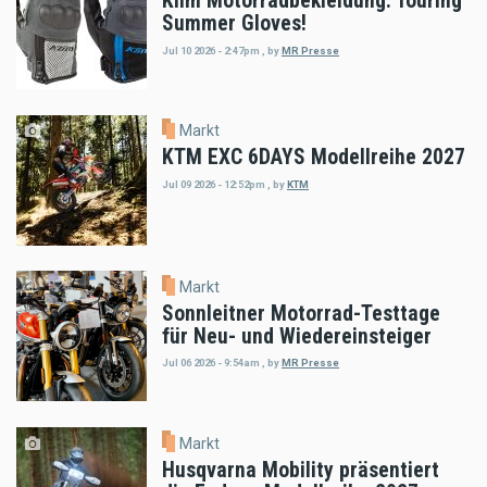
Klim Motorradbekleidung: Touring
Summer Gloves!
Jul 10 2026 - 2:47pm
,
by
MR Presse
Markt
KTM EXC 6DAYS Modellreihe 2027
Jul 09 2026 - 12:52pm
,
by
KTM
Markt
Sonnleitner Motorrad-Testtage
für Neu- und Wiedereinsteiger
Jul 06 2026 - 9:54am
,
by
MR Presse
Markt
Husqvarna Mobility präsentiert