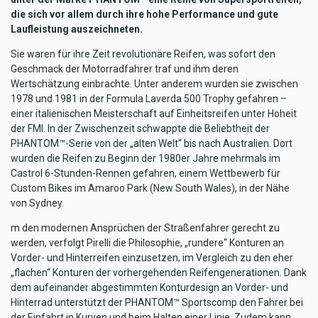
die sich vor allem durch ihre hohe Performance und gute
Laufleistung auszeichneten.
Sie waren für ihre Zeit revolutionäre Reifen, was sofort den
Geschmack der Motorradfahrer traf und ihm deren
Wertschätzung einbrachte. Unter anderem wurden sie zwischen
1978 und 1981 in der Formula Laverda 500 Trophy gefahren –
einer italienischen Meisterschaft auf Einheitsreifen unter Hoheit
der FMI. In der Zwischenzeit schwappte die Beliebtheit der
PHANTOM™-Serie von der „alten Welt“ bis nach Australien. Dort
wurden die Reifen zu Beginn der 1980er Jahre mehrmals im
Castrol 6-Stunden-Rennen gefahren, einem Wettbewerb für
Custom Bikes im Amaroo Park (New South Wales), in der Nähe
von Sydney.
m den modernen Ansprüchen der Straßenfahrer gerecht zu
werden, verfolgt Pirelli die Philosophie, „rundere“ Konturen an
Vorder- und Hinterreifen einzusetzen, im Vergleich zu den eher
„flachen“ Konturen der vorhergehenden Reifengenerationen. Dank
dem aufeinander abgestimmten Konturdesign an Vorder- und
Hinterrad unterstützt der PHANTOM™ Sportscomp den Fahrer bei
der Einfahrt in Kurven und beim Halten einer Linie. Zudem kann