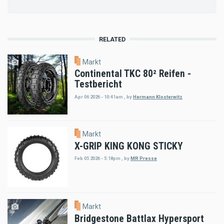
RELATED
Markt
Continental TKC 80² Reifen -
Testbericht
Apr 06 2026 - 10:41am
,
by
Hermann Klosterwitz
Markt
X-GRIP KING KONG STICKY
Feb 05 2026 - 5:18pm
,
by
MR Presse
Markt
Bridgestone Battlax Hypersport