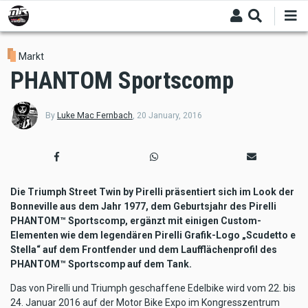
Skip
to
main
content
Markt
PHANTOM Sportscomp
By
Luke Mac Fernbach
,
20 January, 2016
Die Triumph Street Twin by Pirelli präsentiert sich im Look der
Bonneville aus dem Jahr 1977, dem Geburtsjahr des Pirelli
PHANTOM™ Sportscomp, ergänzt mit einigen Custom-
Elementen wie dem legendären Pirelli Grafik-Logo „Scudetto e
Stella“ auf dem Frontfender und dem Laufflächenprofil des
PHANTOM™ Sportscomp auf dem Tank.
Das von Pirelli und Triumph geschaffene Edelbike wird vom 22. bis
24. Januar 2016 auf der Motor Bike Expo im Kongresszentrum