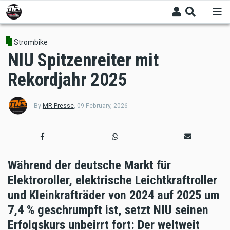
Skip
to
main
content
Strombike
NIU Spitzenreiter mit
Rekordjahr 2025
By
MR Presse
,
09 February, 2026
Während der deutsche Markt für
Elektroroller, elektrische Leichtkraftroller
und Kleinkrafträder von 2024 auf 2025 um
7,4 % geschrumpft ist, setzt NIU seinen
Erfolgskurs unbeirrt fort: Der weltweit