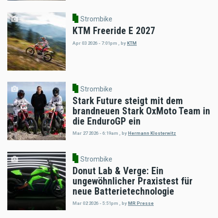
Strombike
KTM Freeride E 2027
Apr 03 2026 - 7:01pm
,
by
KTM
Strombike
Stark Future steigt mit dem
brandneuen Stark OxMoto Team in
die EnduroGP ein
Mar 27 2026 - 6:19am
,
by
Hermann Klosterwitz
Strombike
Donut Lab & Verge: Ein
ungewöhnlicher Praxistest für
neue Batterietechnologie
Mar 02 2026 - 5:51pm
,
by
MR Presse