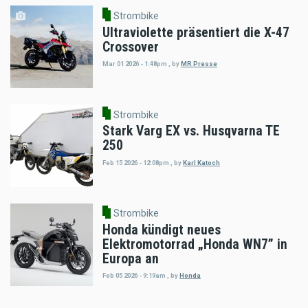
Strombike
Ultraviolette präsentiert die X-47
Crossover
Mar 01 2026 - 1:48pm
,
by
MR Presse
Strombike
Stark Varg EX vs. Husqvarna TE
250
Feb 15 2026 - 12:08pm
,
by
Karl Katoch
Strombike
Honda kündigt neues
Elektromotorrad „Honda WN7” in
Europa an
Feb 05 2026 - 9:19am
,
by
Honda