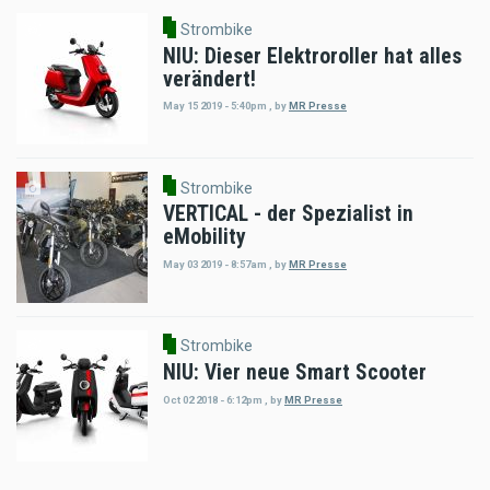
Strombike
NIU: Dieser Elektroroller hat alles
verändert!
May 15 2019 - 5:40pm
,
by
MR Presse
Strombike
VERTICAL - der Spezialist in
eMobility
May 03 2019 - 8:57am
,
by
MR Presse
Strombike
NIU: Vier neue Smart Scooter
Oct 02 2018 - 6:12pm
,
by
MR Presse