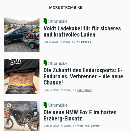
MORE STROMBIKE
Strombike
Voldt Ladekabel für für sicheres
und kraftvolles Laden
Jul 05 2026 - 3:39pm
,
by
MR Presse
Strombike
Die Zukunft des Endurosports: E-
Enduro vs. Verbrenner – die neue
Chance!
Jun 20 2026 - 9:55am
,
by
Karl Katoch
Strombike
Die neue HMW Fox E im harten
Erzberg-Einsatz
Jun 16 2026 - 8:22am
,
by
Motorradreporter