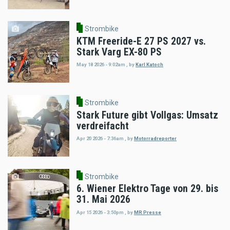
Strombike
KTM Freeride-E 27 PS 2027 vs.
Stark Varg EX-80 PS
May 18 2026 - 9:02am
,
by
Karl Katoch
Strombike
Stark Future gibt Vollgas: Umsatz
verdreifacht
Apr 20 2026 - 7:36am
,
by
Motorradreporter
Strombike
6. Wiener Elektro Tage von 29. bis
31. Mai 2026
Apr 15 2026 - 3:50pm
,
by
MR Presse