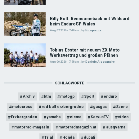
Billy Bolt: Renncomeback mit Wildcard
beim EnduroGP Wales
Aug 07 2026 - 7:49am
,
by
Husqvarna
Tobias Ebster mit neuem ZX Moto
Werksvertrag und großen Plänen
Aug 06 2026 - 7:58am
,
by
Daniele Alessandro
SCHLAGWORTE
Archiv
ktm
motogp
Sport
enduro
motocross
red bull erzbergrodeo
gasgas
Szene
Erzbergrodeo
yamaha
eicma
ServusTV
video
motorrad-magazin
motorradmagazin.at
Husqvarna
Trial
Honda
ducati