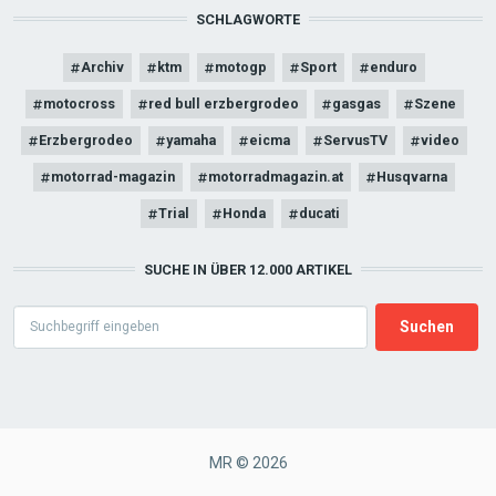
SCHLAGWORTE
Archiv
ktm
motogp
Sport
enduro
motocross
red bull erzbergrodeo
gasgas
Szene
Erzbergrodeo
yamaha
eicma
ServusTV
video
motorrad-magazin
motorradmagazin.at
Husqvarna
Trial
Honda
ducati
SUCHE IN ÜBER 12.000 ARTIKEL
Search
MR © 2026