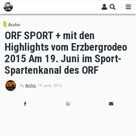
Skip
to
main
content
Archiv
ORF SPORT + mit den
Highlights vom Erzbergrodeo
2015 Am 19. Juni im Sport-
Spartenkanal des ORF
By
Archiv
,
19 June, 2015