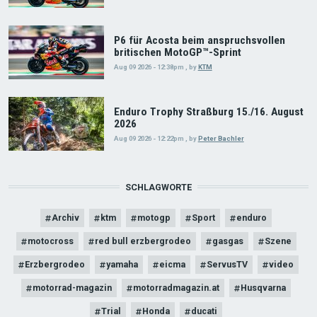
P6 für Acosta beim anspruchsvollen
britischen MotoGP™-Sprint
Aug 09 2026 - 12:38pm
,
by
KTM
Enduro Trophy Straßburg 15./16. August
2026
Aug 09 2026 - 12:22pm
,
by
Peter Bachler
SCHLAGWORTE
Archiv
ktm
motogp
Sport
enduro
motocross
red bull erzbergrodeo
gasgas
Szene
Erzbergrodeo
yamaha
eicma
ServusTV
video
motorrad-magazin
motorradmagazin.at
Husqvarna
Trial
Honda
ducati