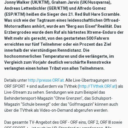
Jonny Walker (UK/KTM), Graham Jarvis (UK/Husqvarna),
Andreas Lettenbichler (GER/KTM) und Alfredo Gomez
(ESP/KTM) heißen die Sieger des 21. Red Bull Hare Scramble.
Was sich wie der Tagtraum eines leidenschaftlichen Offroad-
Motorradfans anhört, wurde am "Berg aus Eisen" Realität. Das
Erzbergrodeo wurde dem Ruf als härtestes Xtreme-Enduro der
Welt mehr als gerecht, von den gestarteten 500 Fahrern
erreichten nur fünf Teilnehmer oder ein Prozent das Ziel
innerhalb der vierstündigen Renndistanz. Die
hochsommerlichen Temperaturen und die verlängerte, im
Vergleich zum Vorjahr deutlich verschärfte Rennstrecke
verlangten einen hohen Tribut von allen Teilnehmern.
Details unter
http://presse.ORF.at
. Alle Live-Übertragungen von
ORF SPORT + sind außerdem via TVthek (
http://TVthek.ORF.at
) als
Live-Stream zu sehen. Sendungen wie zum Beispiel das
Behindertensport-Magazin "Ohne Grenzen", das Schulsport-
Magazin "Schule bewegt" oder das "Golfmagazin" können auch
über die TVthek als Video-on-Demand abgerufen werden.
Das gesamte TV-Angebot des ORF - ORF eins, ORF 2, ORF III sowie