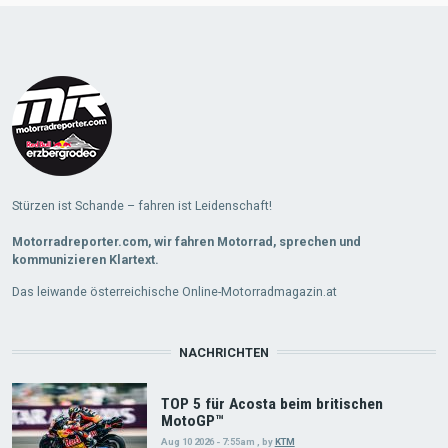
Load
More
Stürzen ist Schande – fahren ist Leidenschaft!
Motorradreporter.com, wir fahren Motorrad, sprechen und
kommunizieren Klartext.
Das leiwande österreichische Online-Motorradmagazin.at
NACHRICHTEN
TOP 5 für Acosta beim britischen
MotoGP™
Aug 10 2026 - 7:55am
,
by
KTM