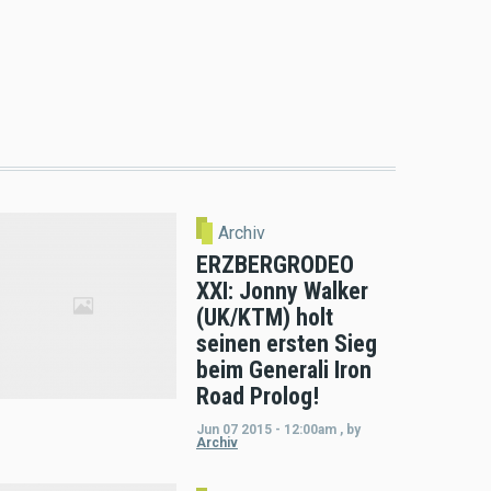
Archiv
ERZBERGRODEO
XXI: Jonny Walker
(UK/KTM) holt
seinen ersten Sieg
beim Generali Iron
Road Prolog!
Jun 07 2015 - 12:00am
,
by
Archiv