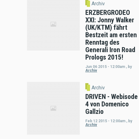
Archiv
ERZBERGRODEO
XXI: Jonny Walker
(UK/KTM) fährt
Bestzeit am ersten
Renntag des
Generali Iron Road
Prologs 2015!
Jun 06 2015 - 12:00am
,
by
Archiv
Archiv
DRIVEN - Webisode
4 von Domenico
Gallzio
Feb 12 2015 - 12:00am
,
by
Archiv