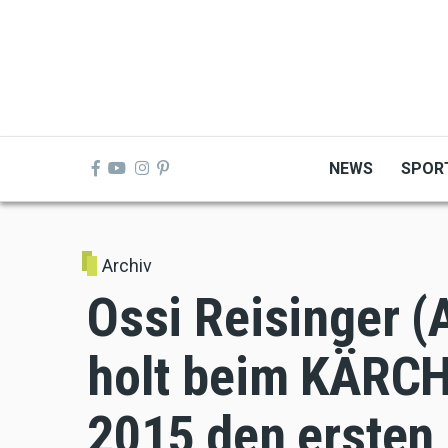
Skip
to
main
content
NEWS
SPOR
Archiv
Ossi Reisinger (
holt beim KÄRCH
2015 den ersten