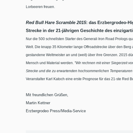
Lorbeeren freuen.
Red Bull Hare Scramble 2015
: das Erzbergrodeo-Hi
Strecke in der 21-jährigen Geschichte des einzigart
Nur die 500 schnellsten Starter des Generali Iron Road Prologs qu
Welt. Die knapp 35 Kilometer lange Offroadstrecke über den Berg a
gestandene Weltmeister an und (weit) über ihre Grenzen. 2015 dür
Mensch und Material werden.
"Wir rechnen mit einer Siegerzeit vo
Strecke und die zu erwartenden hochsommerlichen Temperaturen w
Veranstalter Karl Katoch eine erste Prognose für das 21-ste Red B
Mit freundlichen Grüßen,
Martin Kettner
Erzbergrodeo Press/Media-Service