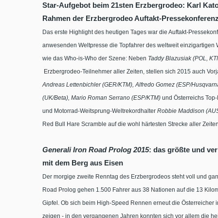
Star-Aufgebot beim 21sten Erzbergrodeo: Karl Katoc
Rahmen der Erzbergrodeo Auftakt-Pressekonferen
Das erste Highlight des heutigen Tages war die Auftakt-Pressekon
anwesenden Weltpresse die Topfahrer des weltweit einzigartigen W
wie das Who-is-Who der Szene: Neben
Taddy Blazusiak (POL, KT
Erzbergrodeo-Teilnehmer aller Zeiten, stellen sich 2015 auch Vor
Andreas Lettenbichler (GER/KTM), Alfredo Gomez (ESP/Husqvar
(UK/Beta), Mario Roman Serrano (ESP/KTM)
und Österreichs Top
und Motorrad-Weitsprung-Weltrekordhalter
Robbie Maddison (AU
Red Bull Hare Scramble auf die wohl härtesten Strecke aller Zeiten 
Generali Iron Road Prolog 2015
: das größte und ver
mit dem Berg aus Eisen
Der morgige zweite Renntag des Erzbergrodeos steht voll und ga
Road Prolog gehen 1.500 Fahrer aus 38 Nationen auf die 13 Kilome
Gipfel. Ob sich beim High-Speed Rennen erneut die Österreicher i
zeigen - in den vergangenen Jahren konnten sich vor allem die h