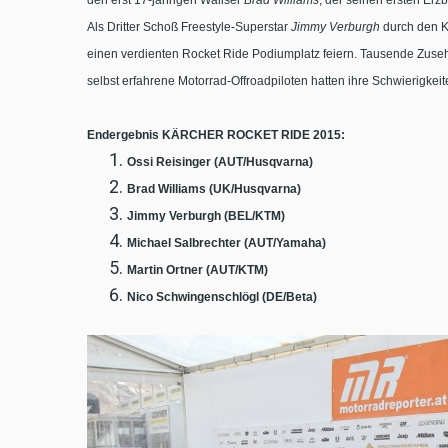
den erst 17-jährigen Waliser
Brad Williams
, der seinen ersten Erz
Als Dritter Schoß Freestyle-Superstar
Jimmy Verburgh
durch den Kä
einen verdienten Rocket Ride Podiumplatz feiern. Tausende Zuseh
selbst erfahrene Motorrad-Offroadpiloten hatten ihre Schwierigkeit
Endergebnis KÄRCHER ROCKET RIDE 2015:
Ossi Reisinger (AUT/Husqvarna)
Brad Williams (UK/Husqvarna)
Jimmy Verburgh (BEL/KTM)
Michael Salbrechter (AUT/Yamaha)
Martin Ortner (AUT/KTM)
Nico Schwingenschlögl (DE/Beta)