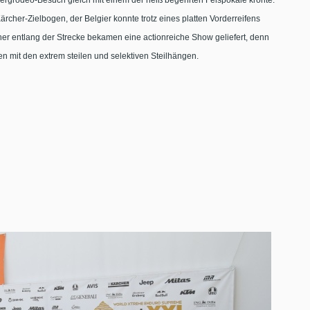
bergrodeo-Besuch gleich mit einem der heiß begehrten Felspokale krönte.
rcher-Zielbogen, der Belgier konnte trotz eines platten Vorderreifens
er entlang der Strecke bekamen eine actionreiche Show geliefert, denn
en mit den extrem steilen und selektiven Steilhängen.