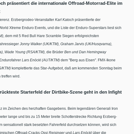
h präsentiert die internationale Offroad-Motorrad-Elite im
z
ferenz. Erzbergrodeo-Veranstalter
Karl Katoch
präsentierte der
orld Xtreme Enduro Events, und die Liste der Enduro-Superstars liest sich
M)
, dem mit 5 Red Bull Hare Scramble Siegen erfolgreichsten
jahressieger
Jonny Walker (UK/KTM), Graham Jarvis (UK/Husqvarna),
na), Wade Young (RSA/KTM),
die Brüder
Ben und Dan Hemingway
-Endurofahrer
Lars Enöckl (AUT/KTM)
dem "Berg aus Eisen". FMX-Ikone
S/KTM)
komplettierte das Star-Aufgebot, daß am kommenden Sonntag beim
treffen wird.
rückteste Starterfeld der Dirtbike-Szene geht in den Infight
nz im Zeichen des herzhaften Gasgebens. Beim legendären Generali Iron
ter lange und bis zu 15 Meter breite Schotterstrecke Richtung Erzberg-
m sensationell stark besetzten Fahrerfeld durchsetzen können, wird sich
eimischen Offroad-Cracks
Ossi Reisinger
und
Lars Enöckl
über die