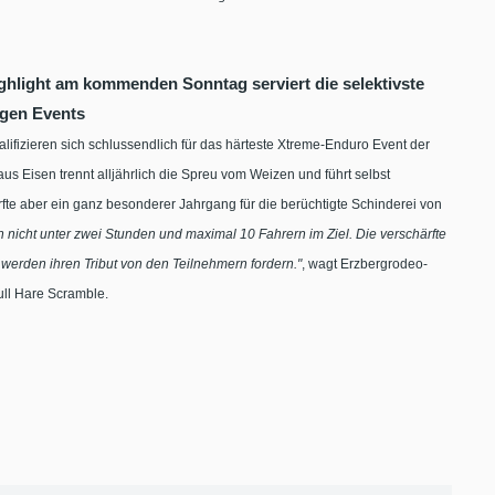
ghlight am kommenden Sonntag serviert die selektivste
igen Events
alifizieren sich schlussendlich für das härteste Xtreme-Enduro Event der
us Eisen trennt alljährlich die Spreu vom Weizen und führt selbst
fte aber ein ganz besonderer Jahrgang für die berüchtigte Schinderei von
n nicht unter zwei Stunden und maximal 10 Fahrern im Ziel. Die verschärfte
erden ihren Tribut von den Teilnehmern fordern."
, wagt Erzbergrodeo-
ull Hare Scramble.